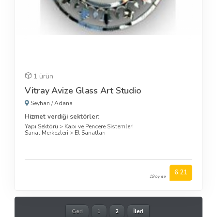
1 ürün
Vitray Avize Glass Art Studio
Seyhan
/
Adana
Hizmet verdiği sektörler:
Yapı Sektörü
>
Kapı ve Pencere Sistemleri
Sanat Merkezleri
>
El Sanatları
6.21
19 oy ile
Geri
1
2
İleri