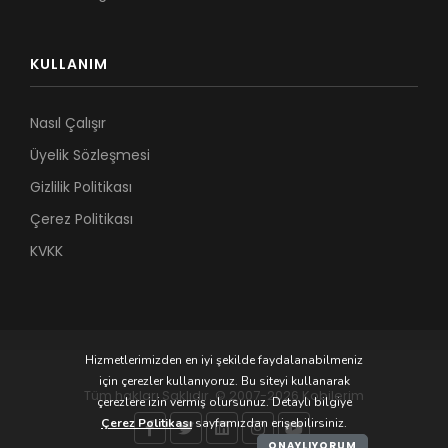
KULLANIM
Nasıl Çalışır
Üyelik Sözleşmesi
Gizlilik Politikası
Çerez Politikası
KVKK
Hizmetlerimizden en iyi şekilde faydalanabilmeniz
için çerezler kullanıyoruz. Bu siteyi kullanarak
Tüm hakları Saklıdır. © 2007-2026 Kobilerim
çerezlere izin vermiş olursunuz. Detaylı bilgiye
Çerez Politikası
sayfamızdan erişebilirsiniz.
ONAYLIYORUM