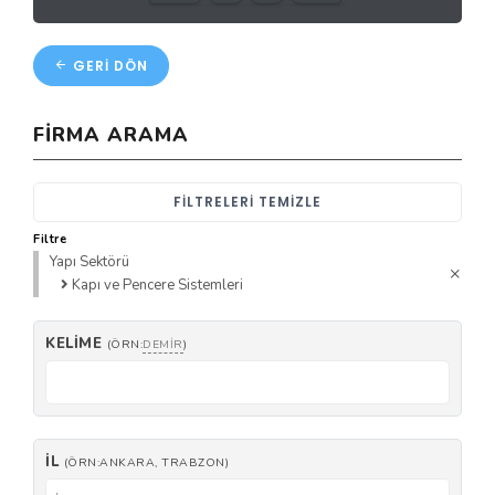
GERI DÖN
FIRMA ARAMA
FILTRELERI TEMIZLE
Filtre
Yapı Sektörü
Kapı ve Pencere Sistemleri
KELIME
(ÖRN:
DEMIR
)
İL
(ÖRN:ANKARA, TRABZON)