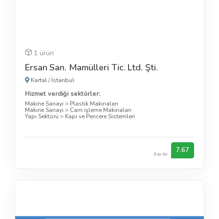
1 ürün
Ersan San. Mamülleri Tic. Ltd. Şti.
Kartal
/
İstanbul
Hizmet verdiği sektörler:
Makine Sanayi
>
Plastik Makinaları
Makine Sanayi
>
Cam işleme Makinaları
Yapı Sektörü
>
Kapı ve Pencere Sistemleri
7.67
3 oy ile