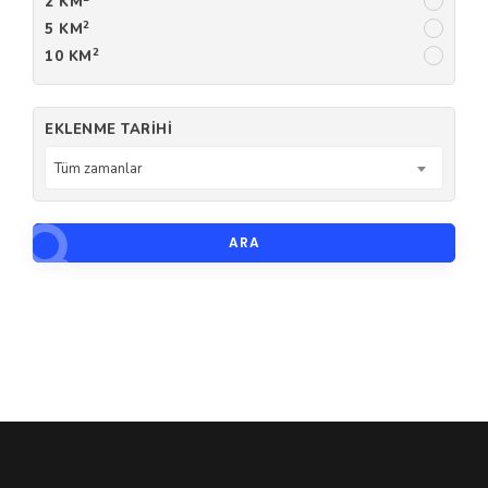
2 KM
2
5 KM
2
10 KM
EKLENME TARIHI
Tüm zamanlar
ARA