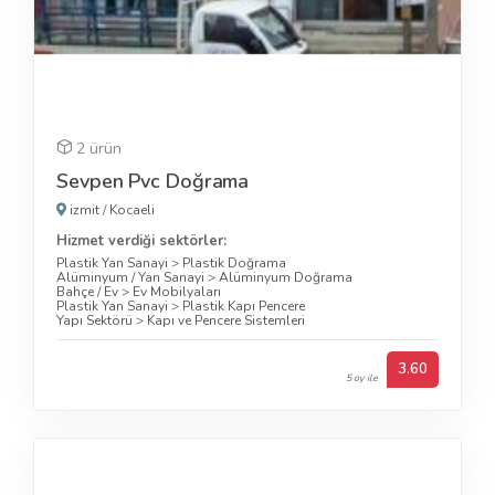
2 ürün
Sevpen Pvc Doğrama
izmit
/
Kocaeli
Hizmet verdiği sektörler:
Plastik Yan Sanayi
>
Plastik Doğrama
Alüminyum / Yan Sanayi
>
Alüminyum Doğrama
Bahçe / Ev
>
Ev Mobilyaları
Plastik Yan Sanayi
>
Plastik Kapı Pencere
Yapı Sektörü
>
Kapı ve Pencere Sistemleri
3.60
5 oy ile