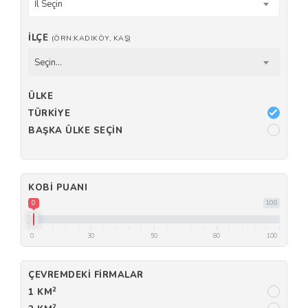
İl Seçin
İLÇE
(ÖRN:KADIKÖY, KAŞ)
Seçin...
ÜLKE
TÜRKIYE
BAŞKA ÜLKE SEÇIN
KOBI PUANI
0
100
0
30
50
80
100
ÇEVREMDEKI FIRMALAR
2
1 KM
2