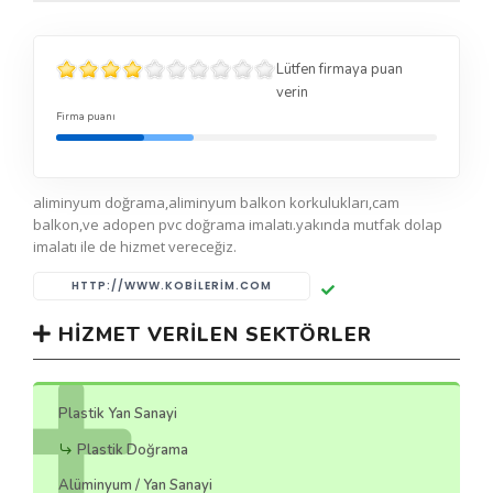
Lütfen firmaya puan
verin
Firma puanı
aliminyum doğrama,aliminyum balkon korkulukları,cam
balkon,ve adopen pvc doğrama imalatı.yakında mutfak dolap
imalatı ile de hizmet vereceğiz.
HTTP://WWW.KOBILERIM.COM
HIZMET VERILEN SEKTÖRLER
Plastik Yan Sanayi
Plastik Doğrama
Alüminyum / Yan Sanayi