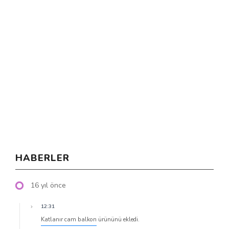
HABERLER
16 yıl önce
12:31
Katlanır cam balkon
ürününü ekledi.