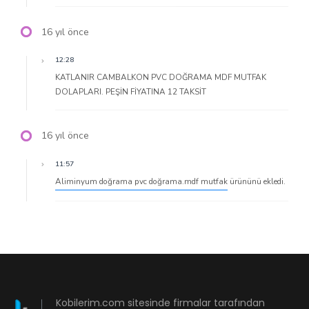
16 yıl önce
12:28
KATLANIR CAMBALKON PVC DOĞRAMA MDF MUTFAK
DOLAPLARI. PEŞİN FİYATINA 12 TAKSİT
16 yıl önce
11:57
Aliminyum doğrama pvc doğrama.mdf mutfak
ürününü ekledi.
Kobilerim.com sitesinde firmalar tarafından