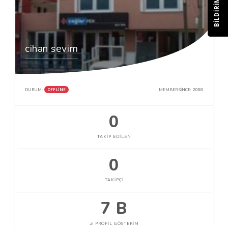
BILDIRIM
cihan sevim
OFFLINE
DURUM:
MEMBER SINCE:
2008
0
TAKIP EDILEN
0
TAKIPÇI
7 B
PROFIL GÖSTERIM