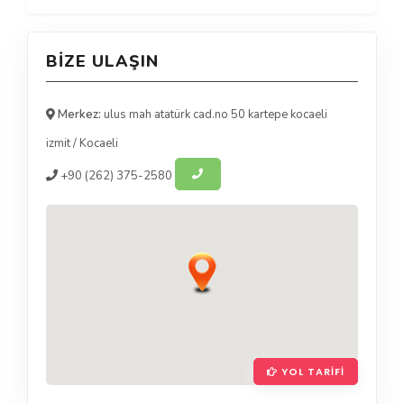
BIZE ULAŞIN
Merkez:
ulus mah atatürk cad.no 50 kartepe kocaeli
izmit
/
Kocaeli
+90
(262) 375-2580
YOL TARIFI