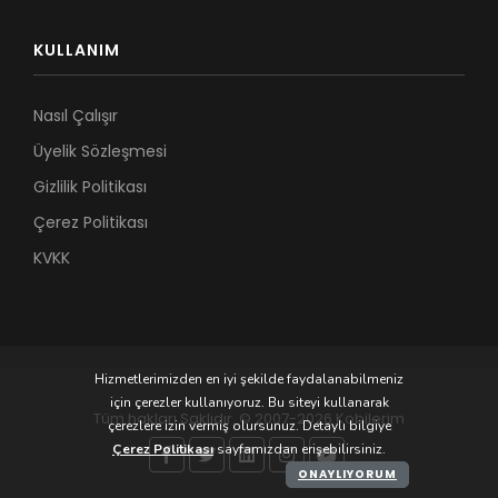
KULLANIM
Nasıl Çalışır
Üyelik Sözleşmesi
Gizlilik Politikası
Çerez Politikası
KVKK
Hizmetlerimizden en iyi şekilde faydalanabilmeniz
için çerezler kullanıyoruz. Bu siteyi kullanarak
Tüm hakları Saklıdır. © 2007-2026 Kobilerim
çerezlere izin vermiş olursunuz. Detaylı bilgiye
Çerez Politikası
sayfamızdan erişebilirsiniz.
ONAYLIYORUM