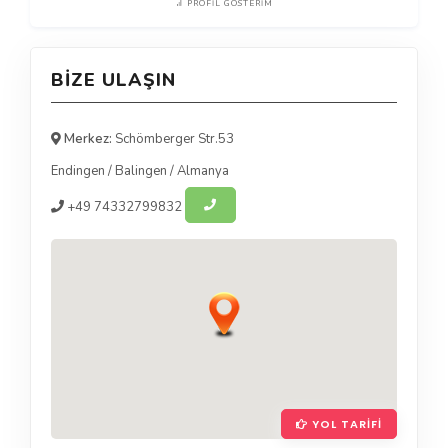
PROFIL GÖSTERIM
BIZE ULAŞIN
Merkez:
Schömberger Str.53
Endingen
/
Balingen
/
Almanya
+49
74332799832
YOL TARIFI