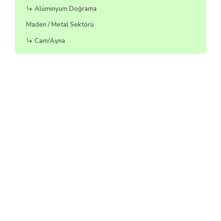
Alüminyum Doğrama
Maden / Metal Sektörü
Cam/Ayna