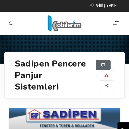
GIRIŞ YAPIN
FIRMALAR
Sadipen Pencere
ÜRÜNLER
Panjur
NASIL ÇALIŞIR?
Sistemleri
YARDIM