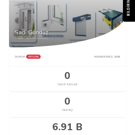
BILDIRIM
Sadi Gündüz
OFFLINE
DURUM:
MEMBER SINCE:
2008
0
TAKIP EDILEN
0
TAKIPÇI
6.91 B