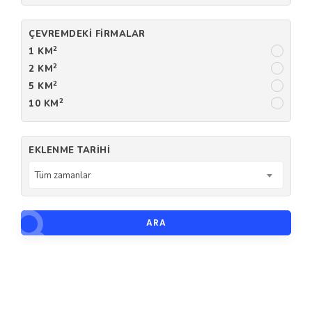
ÇEVREMDEKI FIRMALAR
2
1 KM
2
2 KM
2
5 KM
2
10 KM
EKLENME TARIHI
Tüm zamanlar
ARA