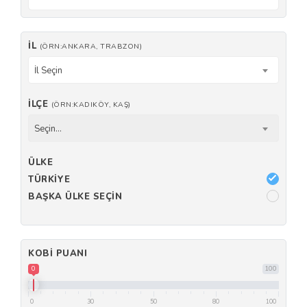
İL
(ÖRN:ANKARA, TRABZON)
İl Seçin
İLÇE
(ÖRN:KADIKÖY, KAŞ)
Seçin...
ÜLKE
TÜRKIYE
BAŞKA ÜLKE SEÇIN
KOBI PUANI
0
100
0
30
50
80
100