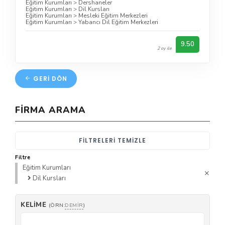
Eğitim Kurumları
>
Dershaneler
Eğitim Kurumları
>
Dil Kursları
Eğitim Kurumları
>
Mesleki Eğitim Merkezleri
Eğitim Kurumları
>
Yabancı Dil Eğitim Merkezleri
9.50
2 oy ile
GERI DÖN
FIRMA ARAMA
FILTRELERI TEMIZLE
Filtre
Eğitim Kurumları
Dil Kursları
KELIME
(ÖRN:
DEMIR
)