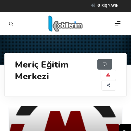
GIRIŞ YAPIN
FIRMALAR
Meriç Eğitim
ÜRÜNLER
Merkezi
NASIL ÇALIŞIR?
YARDIM