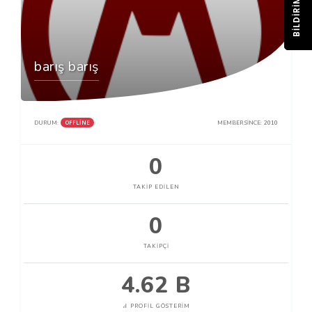
BILDIRIM
barış barış
OFFLINE
DURUM:
MEMBER SINCE:
2010
0
TAKIP EDILEN
0
TAKIPÇI
4.62 B
PROFIL GÖSTERIM