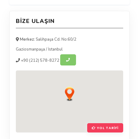
BIZE ULAŞIN
Merkez:
Salihpaşa Cd. No:60/2
Gaziosmanpaşa
/
İstanbul
+90
(212) 578-8272
YOL TARIFI