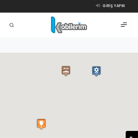
GIRIŞ YAPIN
FIRMALAR
ÜRÜNLER
NASIL ÇALIŞIR?
YARDIM