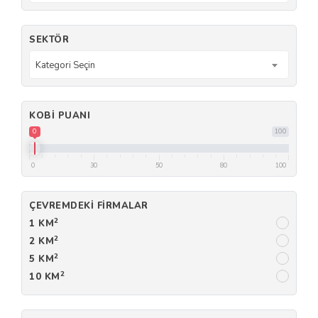
SEKTÖR
Kategori Seçin
KOBI PUANI
0
100
0
30
50
80
100
ÇEVREMDEKI FIRMALAR
2
1 KM
2
2 KM
2
5 KM
2
10 KM