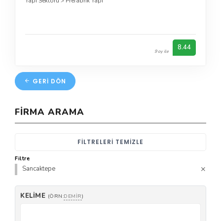
Yapı Sektörü
>
Prefabrik Yapı
8.44
9 oy ile
GERI DÖN
FIRMA ARAMA
FILTRELERI TEMIZLE
Filtre
Sancaktepe
KELIME
(ÖRN:
DEMIR
)