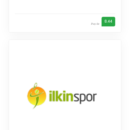
8.44
9 oy ile