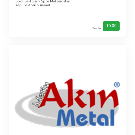
Spor Sektörü
>
Spor Malzemeleri
Yapı Sektörü
>
inşaat
10.00
3 oy ile