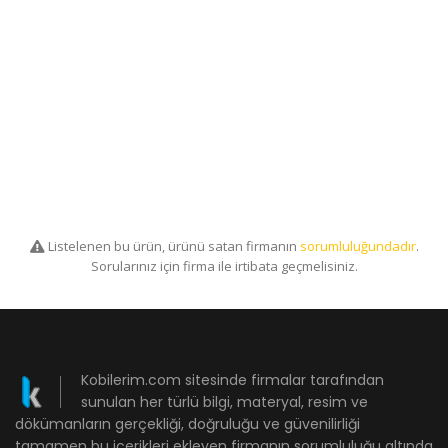
Listelenen bu ürün, ürünü satan firmanın
sorumluluğundadır
.
Sorularınız için firma ile irtibata geçmelisiniz.
Kobilerim.com sitesinde firmalar tarafından
sunulan her türlü bilgi, materyal, resim ve
dökümanların gerçekliği, doğruluğu ve güvenilirliği
tamamen bu içerikleri ekleyen firmanın sorumluluğu altında