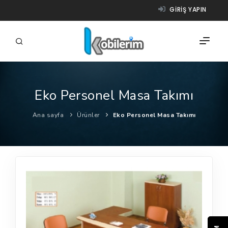
GIRIŞ YAPIN
Eko Personel Masa Takımı
FIRMALAR
Ana sayfa
Ürünler
Eko Personel Masa Takımı
ÜRÜNLER
NASIL ÇALIŞIR?
YARDIM