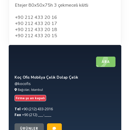
Etejer 80x50x75h 3 çekmeceli kilitli
+90 212 433 20 16
+90 212 433 20 17
+90 212 433 20 18
+90 212 433 20 15
ARA
Koç Ofis Mobilya Çelik Dolap Çelik
@kocofis
Bağcılar, İstanbul
Firma şu an kapalı
Tel
+90
(212) 433-2016
Fax
+90
(212) ___-____
ÜRÜNLER