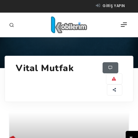
GIRIŞ YAPIN
FIRMALAR
Vital Mutfak
ÜRÜNLER
NASIL ÇALIŞIR?
YARDIM