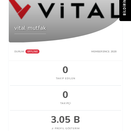
BILDIRIM
vital mutfak
OFFLINE
DURUM:
MEMBER SINCE:
2020
0
TAKIP EDILEN
0
TAKIPÇI
3.05 B
PROFIL GÖSTERIM