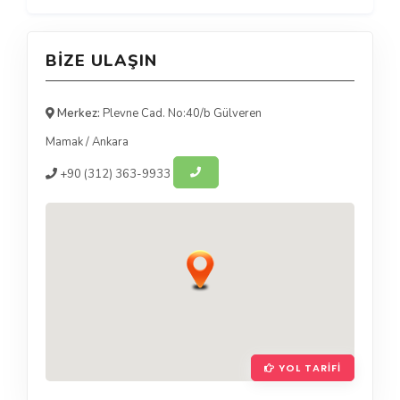
BIZE ULAŞIN
Merkez:
Plevne Cad. No:40/b Gülveren
Mamak
/
Ankara
+90
(312) 363-9933
YOL TARIFI