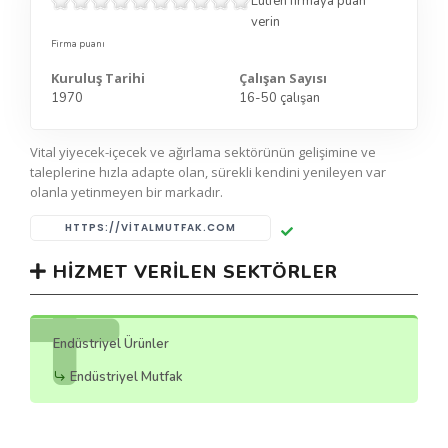
Lütfen firmaya puan
verin
Firma puanı
Kuruluş Tarihi
Çalışan Sayısı
1970
16-50 çalışan
Vital yiyecek-içecek ve ağırlama sektörünün gelişimine ve
taleplerine hızla adapte olan, sürekli kendini yenileyen var
olanla yetinmeyen bir markadır.
HTTPS://VITALMUTFAK.COM
HIZMET VERILEN SEKTÖRLER
Endüstriyel Ürünler
Endüstriyel Mutfak