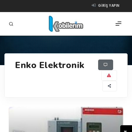
GIRIŞ YAPIN
FIRMALAR
Enko Elektronik
ÜRÜNLER
NASIL ÇALIŞIR?
YARDIM