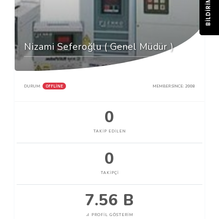
BILDIRIM
Nizami Seferoğlu ( Genel Müdür )
OFFLINE
DURUM:
MEMBER SINCE:
2008
0
TAKIP EDILEN
0
TAKIPÇI
7.56 B
PROFIL GÖSTERIM