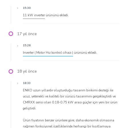
15:30
11 kW inverter
ürününü ekledi.
17 yıl önce
15:26
Inverter ( Motor Hız kontrol cihazı )
ürününü ekledi.
18 yıl önce
18:33
ENKO uzun yıllardır oluşturduğu tasarım birikimi desteği ile
ucuz, yetenekli ve kaliteli bir sürücü tasarımını gerçekleştirdi ve
CMRXX serisi olan 0.18-0.75 kW arası güçler için yeni bir ürün
geliştirdi.
Ürün fıyatının benzer ürünlere göre, daha ekonomik olmasına
rağmen fonksiyonel özelliklerinde herhangi bir kısıtlamaya