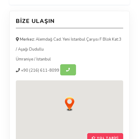
BIZE ULAŞIN
Merkez:
Alemdağ Cad. Yeni İstanbul Çarşısı F Blok Kat:3
/ Aşağı Dudullu
Ümraniye
/
İstanbul
+90
(216) 611-8099
YOL TARIFI