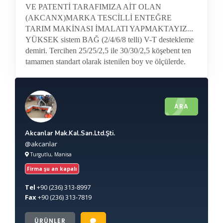
VE PATENTİ TARAFIMIZA AİT OLAN
(AKCANX)MARKA TESCİLLİ ENTEĞRE
TARIM MAKİNASI İMALATI YAPMAKTAYIZ...
YÜKSEK sistem BAĞ (2/4/6/8 telli) V-T destekleme
demiri. Tercihen 25/25/2,5 ile 30/30/2,5 köşebent ten
tamamen standart olarak istenilen boy ve ölçülerde.
ARA
Akcanlar Mak.Kal.San.Ltd.Şti.
@akcanlar
Turgutlu, Manisa
Firma şu an kapalı
Tel
+90
(236) 313-8997
Fax
+90
(236) 313-7819
ÜRÜNLER