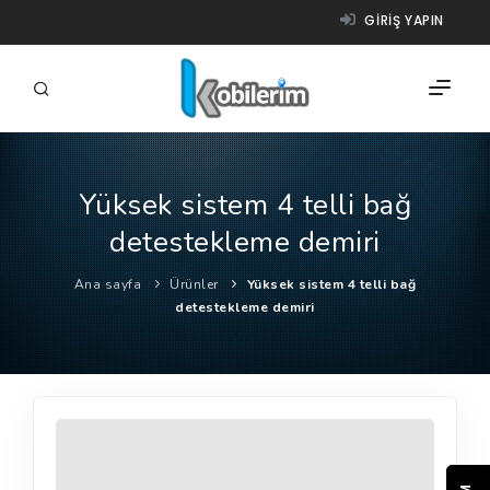
GIRIŞ YAPIN
Yüksek sistem 4 telli bağ
FIRMALAR
detestekleme demiri
ÜRÜNLER
Ana sayfa
Ürünler
Yüksek sistem 4 telli bağ
NASIL ÇALIŞIR?
detestekleme demiri
YARDIM