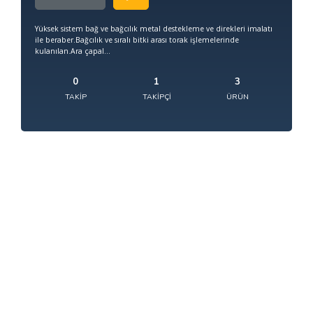
Yüksek sistem bağ ve bağcılık metal destekleme ve direkleri imalatı
ile beraber.Bağcılık ve sıralı bitki arası torak işlemelerinde
kulanılan.Ara çapal...
0
1
3
TAKIP
TAKIPÇI
ÜRÜN