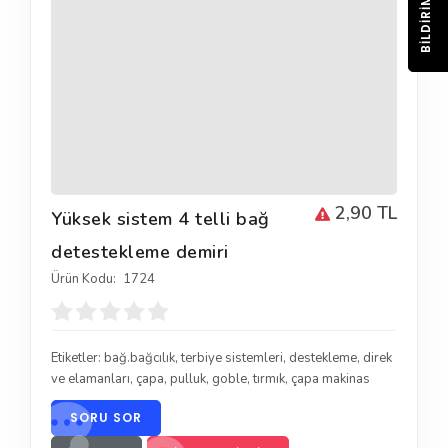
BILDIRIM
2,90 TL
Yüksek sistem 4 telli bağ
detestekleme demiri
Ürün Kodu:
1724
Etiketler:
bağ.bağcılık
,
terbiye sistemleri
,
destekleme
,
direk
ve elamanları
,
çapa
,
pulluk
,
goble
,
tırmık
,
çapa makinas
SORU SOR