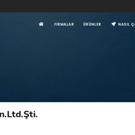
FIRMALAR
ÜRÜNLER
NASIL Ç
.Ltd.Şti.