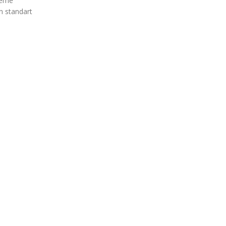
leme
n standart