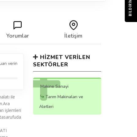
BILDIRIM
Yorumlar
İletişim
HIZMET VERILEN
uan verin
SEKTÖRLER
Makine Sanayi
latı ile
Tarım Makinaları ve
an.Ara
Aletleri
an işlemleri
 tasarufuda
ATI