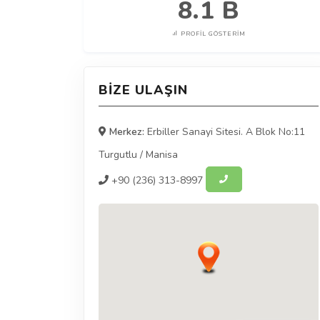
8.1 B
PROFIL GÖSTERIM
BIZE ULAŞIN
Merkez:
Erbiller Sanayi Sitesi. A Blok No:11
Turgutlu
/
Manisa
+90
(236) 313-8997