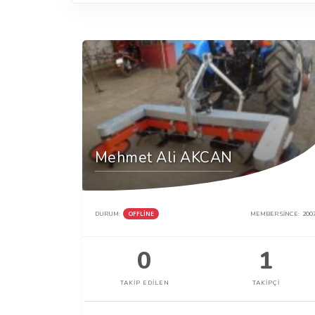
Mehmet Ali AKCAN
DURUM:
OFFLINE
MEMBER SINCE:
200
0
1
TAKIP EDILEN
TAKIPÇI