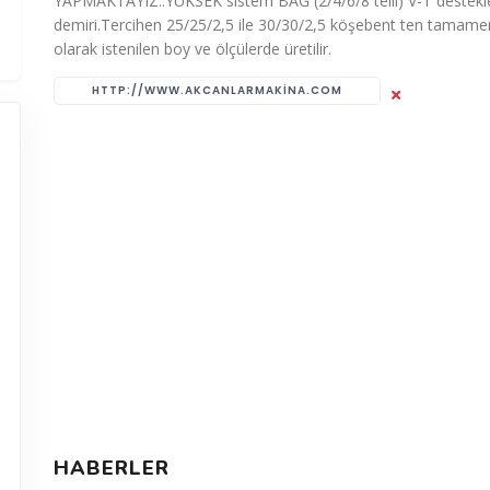
YAPMAKTAYIZ..YÜKSEK sistem BAĞ (2/4/6/8 telli) V-T destek
demiri.Tercihen 25/25/2,5 ile 30/30/2,5 köşebent ten tamame
olarak istenilen boy ve ölçülerde üretilir.
HTTP://WWW.AKCANLARMAKINA.COM
HABERLER