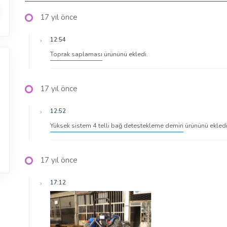
17 yıl önce
12:54
Toprak saplaması
ürününü ekledi.
17 yıl önce
12:52
Yüksek sistem 4 telli bağ detestekleme demiri
ürününü ekledi
17 yıl önce
17:12