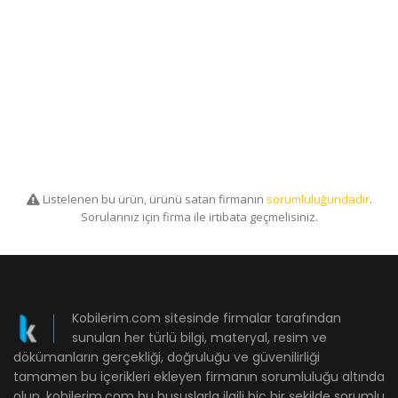
Listelenen bu ürün, ürünü satan firmanın
sorumluluğundadır
.
Sorularınız için firma ile irtibata geçmelisiniz.
Kobilerim.com sitesinde firmalar tarafından
sunulan her türlü bilgi, materyal, resim ve
dökümanların gerçekliği, doğruluğu ve güvenilirliği
tamamen bu içerikleri ekleyen firmanın sorumluluğu altında
olup, kobilerim.com bu hususlarla ilgili hiç bir şekilde sorumlu