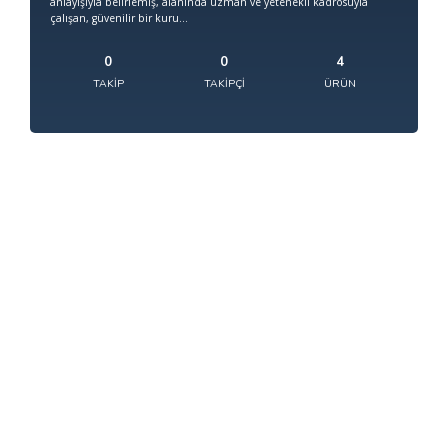
anlayışıyla belirlemiş, alanında uzman ve yetenekli kadrosuyla
çalışan, güvenilir bir kuru...
0
0
4
TAKIP
TAKIPÇI
ÜRÜN