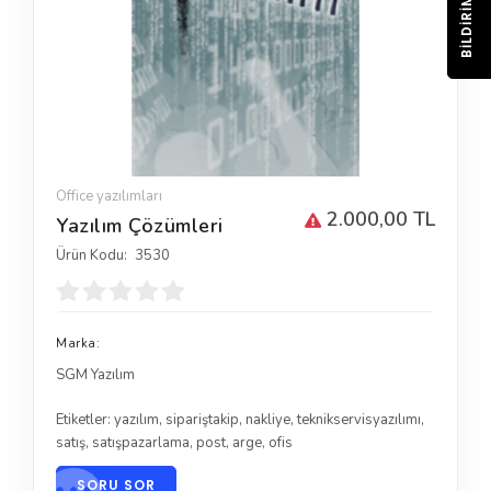
BILDIRIM
Office yazılımları
2.000,00 TL
Yazılım Çözümleri
Ürün Kodu:
3530
Marka:
SGM Yazılım
Etiketler:
yazılım
,
sipariştakip
,
nakliye
,
teknikservisyazılımı
,
satış
,
satışpazarlama
,
post
,
arge
,
ofis
SORU SOR