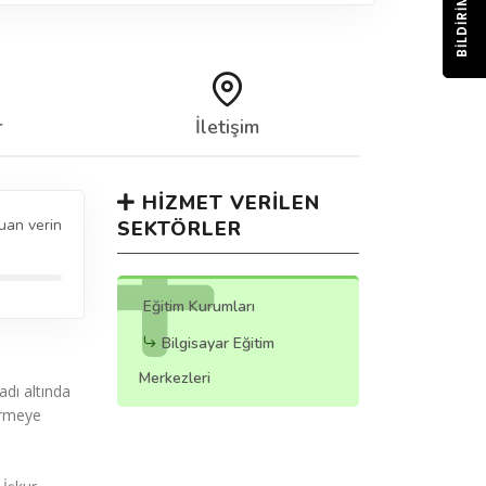
BILDIRIM
r
İletişim
HIZMET VERILEN
uan verin
SEKTÖRLER
Eğitim Kurumları
Bilgisayar Eğitim
Merkezleri
 adı altında
ermeye