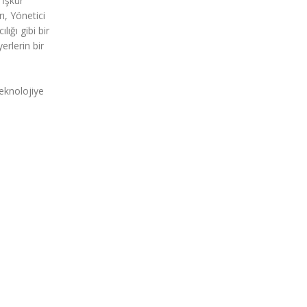
 İşkur
ı, Yönetici
ığı gibi bir
erlerin bir
eknolojiye