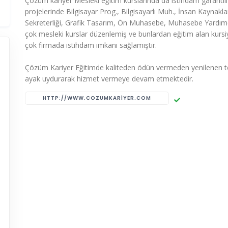
Çözüm kariyer Mesleki eğitim kurslarında da istihdam garantili
projelerinde Bilgisayar Prog., Bilgisayarlı Muh., İnsan Kaynaklar
Sekreterliği, Grafik Tasarım, Ön Muhasebe, Muhasebe Yardımcıl
çok mesleki kurslar düzenlemiş ve bunlardan eğitim alan kursiy
çok firmada istihdam imkanı sağlamıştır.
Çözüm Kariyer Eğitimde kaliteden ödün vermeden yenilenen t
ayak uydurarak hizmet vermeye devam etmektedir.
HTTP://WWW.COZUMKARIYER.COM