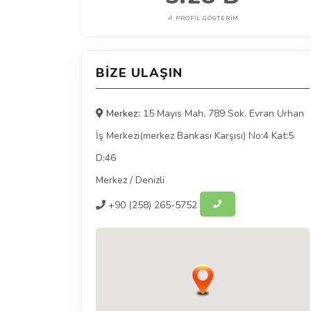
PROFIL GÖSTERIM
BIZE ULAŞIN
Merkez:
15 Mayıs Mah. 789 Sok. Evran Urhan
İş Merkezi(merkez Bankası Karşısı) No:4 Kat:5
D:46
Merkez
/
Denizli
+90
(258) 265-5752