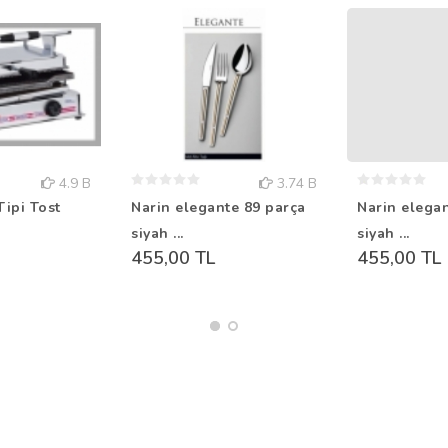
4.9 B
3.74 B
Tipi Tost
Narin elegante 89 parça
Narin elega
siyah ...
siyah ...
455,00 TL
455,00 TL