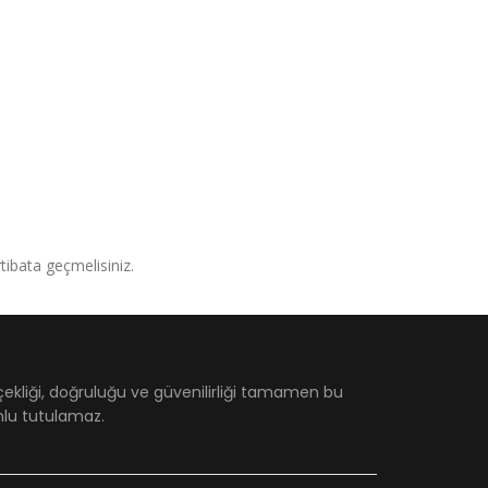
irtibata geçmelisiniz.
çekliği, doğruluğu ve güvenilirliği tamamen bu
umlu tutulamaz.