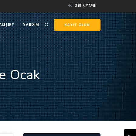
GIRIŞ YAPIN
ALIŞIR?
YARDIM
KAYIT OLUN
re Ocak