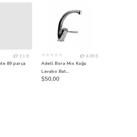
3.1 B
4.08 B
nte 89 parça
Adell Bora Mix Kuğu
Adell FB2 F
Lavabo Bat...
Lavabo Bat..
$50,00
$182,00