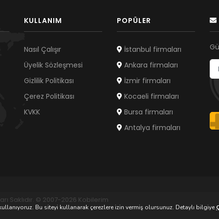
KULLANIM
POPÜLER
Gü
Nasıl Çalışır
İstanbul firmaları
Üyelik Sözleşmesi
Ankara firmaları
Gizlilik Politikası
İzmir firmaları
Çerez Politikası
Kocaeli firmaları
KVKK
Bursa firmaları
Antalya firmaları
arı Saklıdır. © 2007-2026 Kobilerim
ullanıyoruz. Bu siteyi kullanarak çerezlere izin vermiş olursunuz. Detaylı bilgiye
Ç