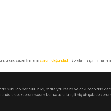
rün, ürünü satan firmanın
sorumluluğundadır
. Sorularınız için firma ile 
dan sunulan her türlü bilgi, materyal, resim ve dökümanların ger
ltında olup, kobilerim.com bu hususlarla ilgili hiç bir şekilde sor