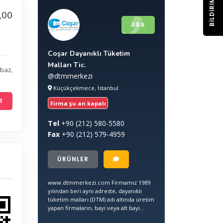
BILDIRIM
,00
ARA
Coşar Dayanıklı Tüketim
Malları Tic.
baz
,
@dtmmerkezi
Küçükçekmece, İstanbul
R
Firma şu an kapalı
Tel
+90
(212) 580-5580
Fax
+90
(212) 579-4959
ÜRÜNLER
www.dtmmerkezi.com Firmamız 1989
yılından beri ayni adreste, dayanıklı
tüketim malları (DTM) adı altında üretim
yapan firmaların, bayi veya alt bayi...