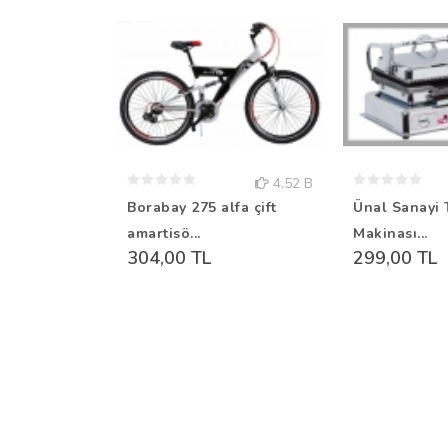
4.52 B
Borabay 275 alfa çift
Ünal Sanayi 
amartisö...
Makinası...
304,00 TL
299,00 TL