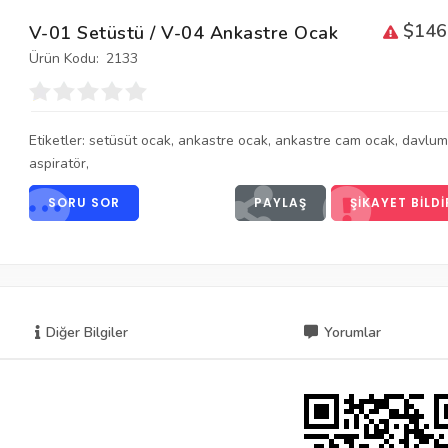
$146
V-01 Setüstü / V-04 Ankastre Ocak
Ürün Kodu:
2133
Etiketler:
setüsüt ocak
,
ankastre ocak
,
ankastre cam ocak
,
davlum
aspiratör
,
SORU SOR
PAYLAŞ
ŞIKAYET BILDI
Diğer Bilgiler
Yorumlar