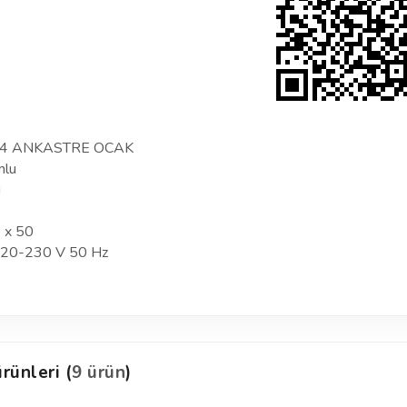
04 ANKASTRE OCAK
mlu
i
0 x 50
~220-230 V 50 Hz
rünleri (
9 ürün
)