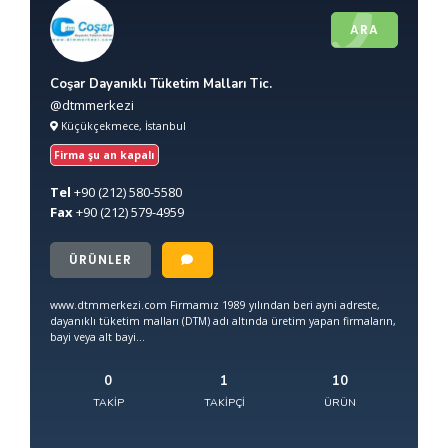
ARA
Coşar Dayanıklı Tüketim Malları Tic.
@dtmmerkezi
Küçükçekmece, İstanbul
Firma şu an kapalı
Tel
+90
(212) 580-5580
Fax
+90
(212) 579-4959
ÜRÜNLER
www.dtmmerkezi.com Firmamız 1989 yılından beri ayni adreste,
dayanıklı tüketim malları (DTM) adı altında üretim yapan firmaların,
bayi veya alt bayi...
0
1
10
TAKIP
TAKIPÇI
ÜRÜN