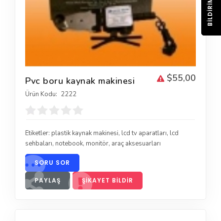
BILDIRIM
$55,00
Pvc boru kaynak makinesi
Ürün Kodu:
2222
Etiketler:
plastik kaynak makinesi
,
lcd tv aparatları
,
lcd
sehbaları
,
notebook
,
monitör
,
araç aksesuarları
SORU SOR
PAYLAŞ
ŞIKAYET BILDIR