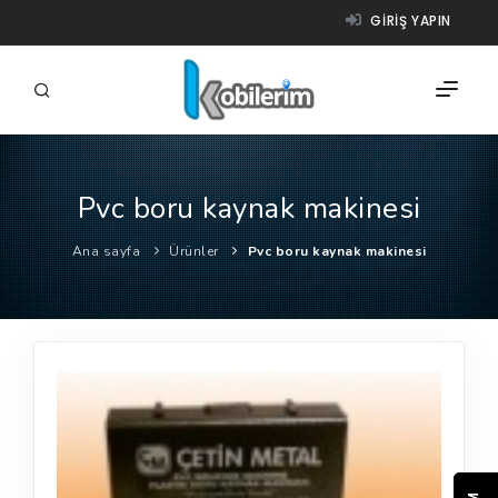
GIRIŞ YAPIN
Pvc boru kaynak makinesi
FIRMALAR
Ana sayfa
Ürünler
Pvc boru kaynak makinesi
ÜRÜNLER
NASIL ÇALIŞIR?
YARDIM