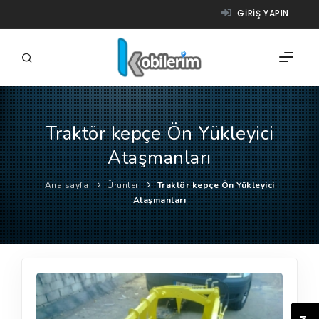
GIRIŞ YAPIN
Traktör kepçe Ön Yükleyici
FIRMALAR
Ataşmanları
ÜRÜNLER
Ana sayfa
Ürünler
Traktör kepçe Ön Yükleyici
NASIL ÇALIŞIR?
Ataşmanları
YARDIM