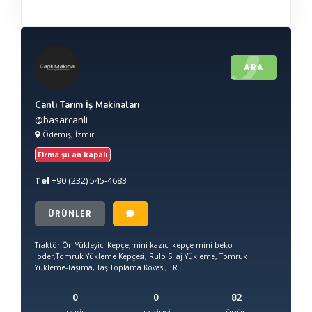
ARA
Canlı Tarım İş Makinaları
@basarcanli
Ödemiş, İzmir
Firma şu an kapalı
Tel
+90
(232) 545-4683
ÜRÜNLER
Traktör Ön Yükleyici Kepçe,mini kazıcı kepçe mini beko
loder,Tomruk Yükleme Kepçesi, Rulo Sılaj Yükleme, Tomruk
Yükleme-Taşıma, Taş Toplama Kovası, TR...
0
0
82