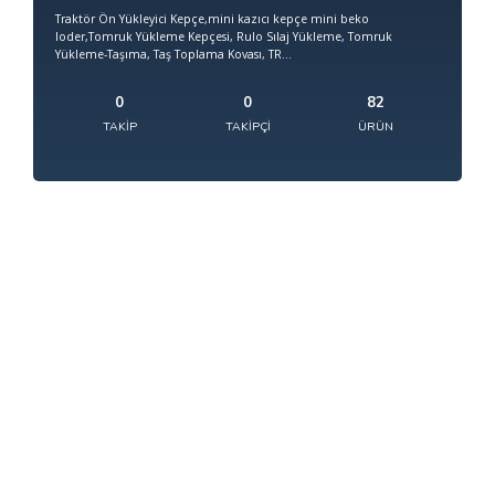
Traktör Ön Yükleyici Kepçe,mini kazıcı kepçe mini beko
loder,Tomruk Yükleme Kepçesi, Rulo Sılaj Yükleme, Tomruk
Yükleme-Taşıma, Taş Toplama Kovası, TR...
0
0
82
TAKIP
TAKIPÇI
ÜRÜN