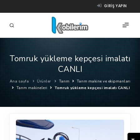
GIRIŞ YAPIN
Tomruk yükleme kepçesi imalatı
FIRMALAR
CANLI
ÜRÜNLER
Ana sayfa
Ürünler
Tarım
Tarım makine ve ekipmanları
NASIL ÇALIŞIR?
Tarım makineleri
Tomruk yükleme kepçesi imalatı CANLI
YARDIM