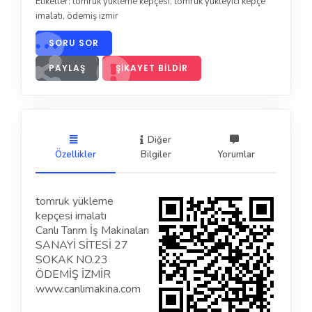
Etiketler:
tomruk yükleme kepçesi
,
tomruk yükleyici kepçe
imalatı
,
ödemiş izmir
SORU SOR
PAYLAŞ
ŞIKAYET BILDIR
Diğer
Özellikler
Bilgiler
Yorumlar
tomruk yükleme
kepçesi imalatı
Canlı Tarım İş Makinaları
SANAYİ SİTESİ 27
SOKAK NO.23
ÖDEMİŞ İZMİR
www.canlimakina.com