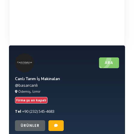
ARA
Canlı Tarım İş Makinaları
@basarcanli
Ödemiş, İzmir
Firma şu an kapalı
Tel
+90
(232) 545-4683
ÜRÜNLER