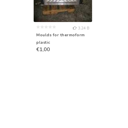
3.24 B
Moulds for thermoform
plastic
€1,00