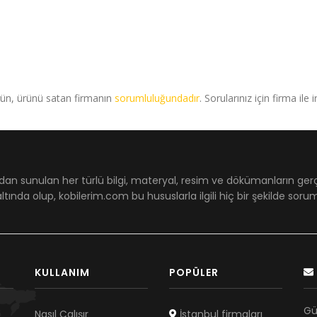
rün, ürünü satan firmanın
sorumluluğundadır
. Sorularınız için firma ile 
dan sunulan her türlü bilgi, materyal, resim ve dökümanların ger
ltında olup, kobilerim.com bu hususlarla ilgili hiç bir şekilde sor
KULLANIM
POPÜLER
Gü
Nasıl Çalışır
İstanbul firmaları