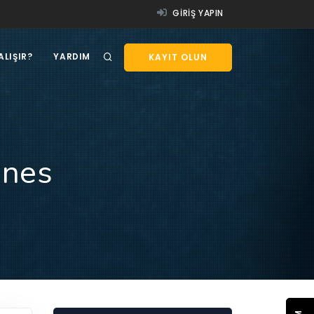
GIRIŞ YAPIN
ALIŞIR?
YARDIM
KAYIT OLUN
ines