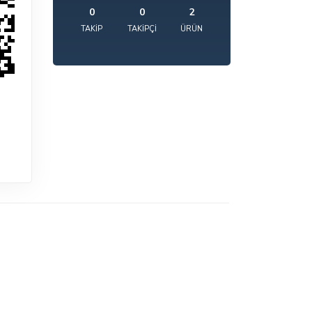
0
0
2
TAKIP
TAKIPÇI
ÜRÜN