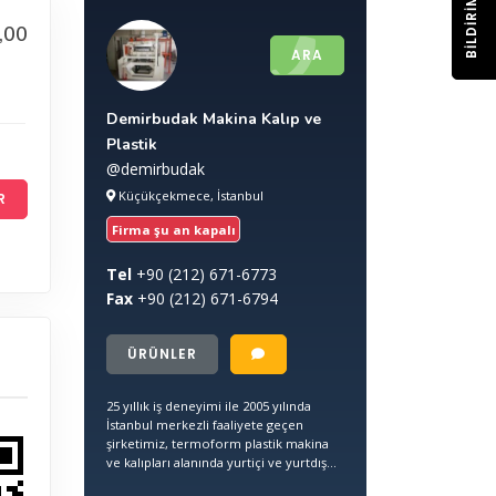
BILDIRIM
,00
ARA
Demirbudak Makina Kalıp ve
Plastik
@demirbudak
Küçükçekmece, İstanbul
R
Firma şu an kapalı
Tel
+90
(212) 671-6773
Fax
+90
(212) 671-6794
ÜRÜNLER
25 yıllık iş deneyimi ile 2005 yılında
İstanbul merkezli faaliyete geçen
şirketimiz, termoform plastik makina
ve kalıpları alanında yurtiçi ve yurtdış...