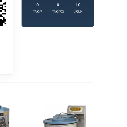
0
0
10
TAKIP
TAKIPÇI
ÜRÜN