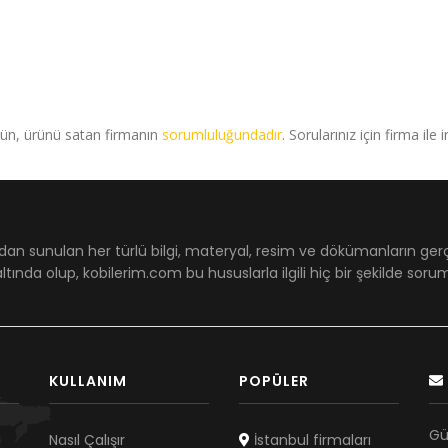
rün, ürünü satan firmanın
sorumluluğundadır
. Sorularınız için firma ile 
dan sunulan her türlü bilgi, materyal, resim ve dökümanların ger
ltında olup, kobilerim.com bu hususlarla ilgili hiç bir şekilde sor
KULLANIM
POPÜLER
Gü
Nasıl Çalışır
İstanbul firmaları