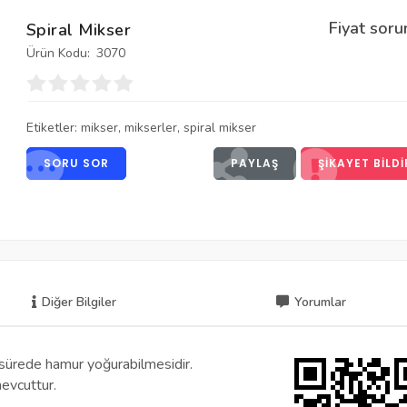
Fiyat soru
Spiral Mikser
Ürün Kodu:
3070
Etiketler:
mikser
,
mikserler
,
spiral mikser
SORU SOR
PAYLAŞ
ŞIKAYET BILDI
Diğer Bilgiler
Yorumlar
 sürede hamur yoğurabilmesidir.
evcuttur.