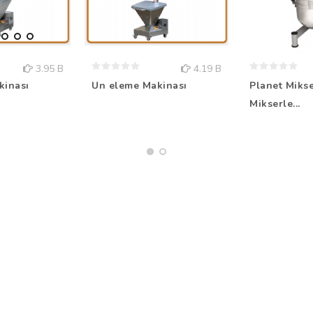
3.95 B
4.19 B
kinası
Un eleme Makinası
Planet Mikse
Mikserle...