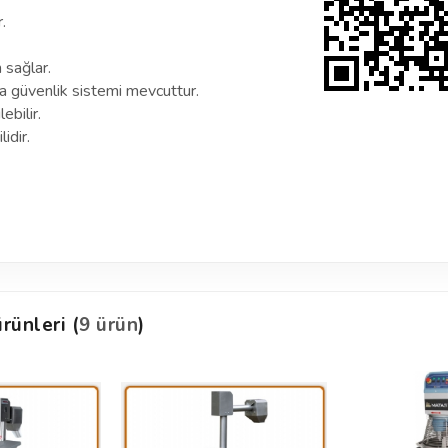
.
m sağlar.
a güvenlik sistemi mevcuttur.
ebilir.
idir.
rünleri (
9 ürün
)