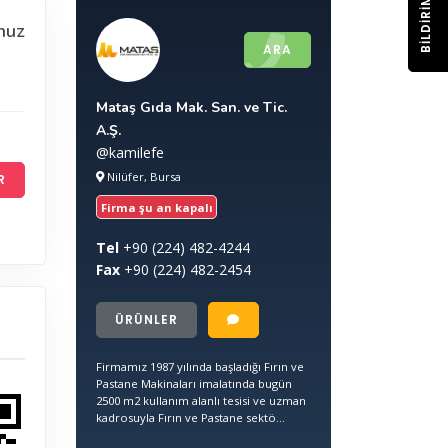
BILDIRIM
nuz
ARA
Mataş Gıda Mak. San. ve Tic.
A.Ş.
@kamilefe
Nilüfer, Bursa
R
Firma şu an kapalı
Tel
+90
(224) 482-4244
Fax
+90
(224) 482-2454
ÜRÜNLER
Firmamız 1987 yılında başladığı Fırın ve
Pastane Makinaları imalatında bugün
2500 m2 kullanım alanlı tesisi ve uzman
kadrosuyla Fırın ve Pastane sektö...