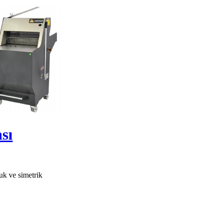
sı
uk ve simetrik