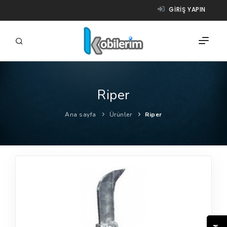
GIRIŞ YAPIN
Riper
FIRMALAR
Ana sayfa
Ürünler
Riper
ÜRÜNLER
NASIL ÇALIŞIR?
YARDIM