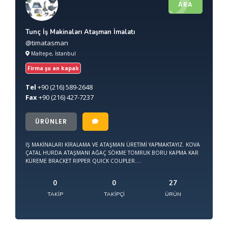
ARA
Tunç İş Makinaları Ataşman İmalatı
@timatasman
Maltepe, İstanbul
Firma şu an kapalı
Tel
+90
(216) 589-2648
Fax
+90
(216) 427-7237
ÜRÜNLER
İŞ MAKİNALARI KİRALAMA VE ATAŞMAN ÜRETİMİ YAPMAKTAYIZ. KOVA
ÇATAL HURDA ATAŞMANI AĞAÇ SÖKME TOMRUK BORU KAPMA KAR
KÜREME BRACKET RIPPER QUICK COUPLER....
0
0
27
TAKIP
TAKIPÇI
ÜRÜN