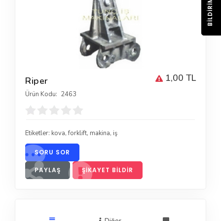
BILDIRIM
1,00 TL
Riper
Ürün Kodu:
2463
Etiketler:
kova
,
forklift
,
makina
,
iş
SORU SOR
PAYLAŞ
ŞIKAYET BILDIR