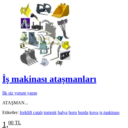
İş makinası ataşmanları
İlk siz yorum yapın
ATAŞMAN...
Etiketler:
forklift çatalı
tomruk
balya
boru
hurda
kova
iş makinası
1,
00 TL