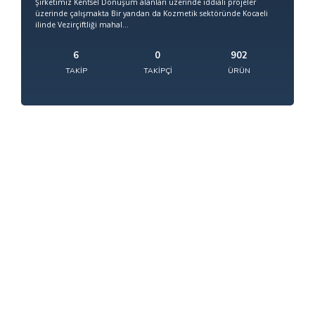
Şirketimiz Kentsel Dönüşüm alanları üzerinde iddialı projeler
üzerinde çalışmakta Bir yandan da Kozmetik sektöründe Kocaeli
ilinde Vezirçiftliği mahal...
6
0
902
TAKIP
TAKIPÇI
ÜRÜN