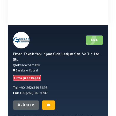
ARA
Eksan Teknik Yapı İnşaat Gıda İletişim San. Ve Tic. Ltd.
Şti.
@eksankozmetik
Başiskele, Kocaeli
Firma şu an kapalı
Tel
+90
(262) 349-5626
Fax
+90
(262) 349-5747
ÜRÜNLER