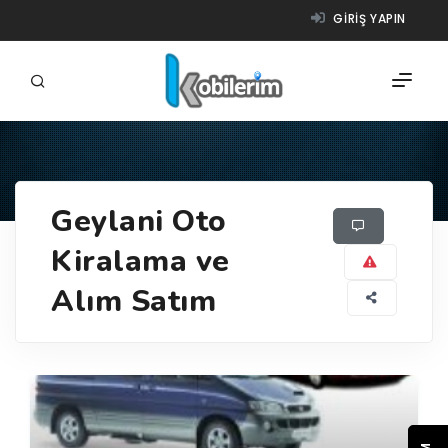
GIRIŞ YAPIN
FIRMALAR
Geylani Oto
ÜRÜNLER
Kiralama ve
NASIL ÇALIŞIR?
Alım Satım
YARDIM