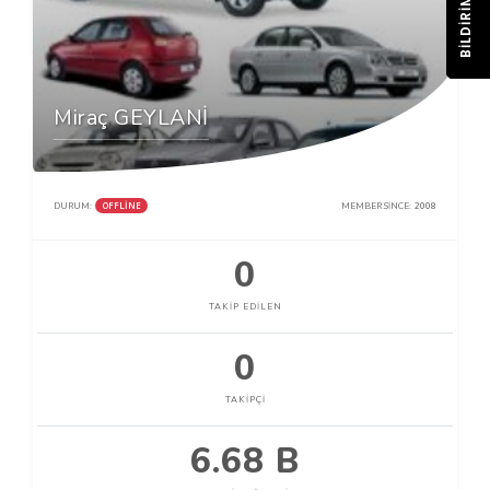
BILDIRIM
Miraç GEYLANİ
OFFLINE
DURUM:
MEMBER SINCE:
2008
0
TAKIP EDILEN
0
TAKIPÇI
6.68 B