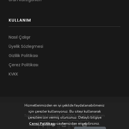
KULLANIM
Nasıl Çalışır
Üyelik Sözleşmesi
Gizlilik Politikası
Çerez Politikası
KVKK
Hizmetlerimizden en iyi şekilde faydalanabilmeniz
için çerezler kullanıyoruz. Bu siteyi kullanarak
Tüm hakları Saklıdır. © 2007-2026 Kobilerim
çerezlere izin vermiş olursunuz. Detaylı bilgiye
Çerez Politikası
sayfamızdan erişebilirsiniz.