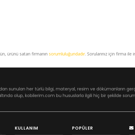
rün, ürünü satan firmanın
sorumluluğundadır
. Sorularınız için firma ile 
dan sunulan her türlü bilgi, materyal, resim ve dökümanların ger
ltında olup, kobilerim.com bu hususlarla ilgili hiç bir şekilde sor
KULLANIM
POPÜLER