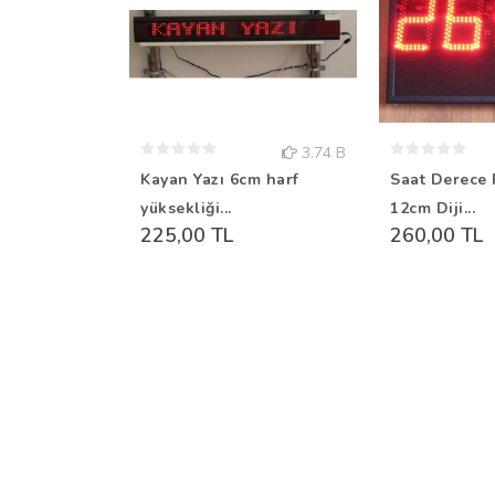
3.74 B
Kayan Yazı 6cm harf
Saat Derece 
yüksekliği...
12cm Diji...
225,00 TL
260,00 TL