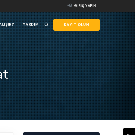
GIRIŞ YAPIN
ALIŞIR?
YARDIM
KAYIT OLUN
at