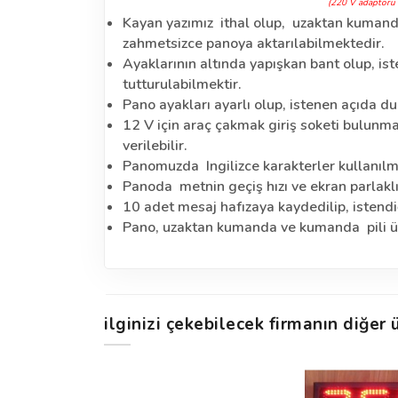
(220 V adaptörü 
Kayan yazımız ithal olup, uzaktan kumand
zahmetsizce panoya aktarılabilmektedir.
Ayaklarının altında yapışkan bant olup, is
tutturulabilmektir.
Pano ayakları ayarlı olup, istenen açıda du
12 V için araç çakmak giriş soketi bulunm
verilebilir.
Panomuzda Ingilizce karakterler kullanılma
Panoda metnin geçiş hızı ve ekran parlakl
10 adet mesaj hafızaya kaydedilip, istendiğ
Pano, uzaktan kumanda ve kumanda pili üc
ilginizi çekebilecek firmanın diğer ü