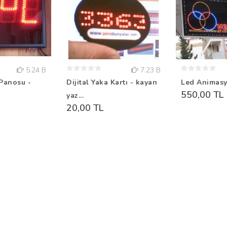
5.24 B
7.23 B
Panosu -
Dijital Yaka Kartı - kayan
Led Animasy
550,00 TL
yaz...
20,00 TL