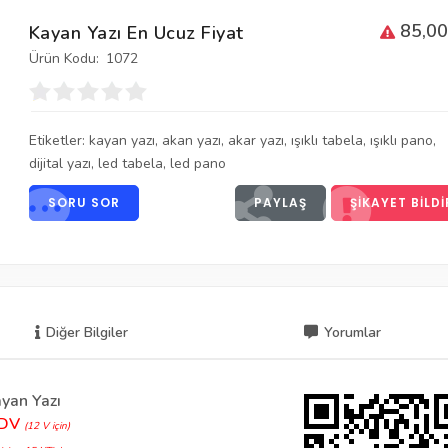
85,00
Kayan Yazı En Ucuz Fiyat
Ürün Kodu:
1072
Etiketler:
kayan yazı
,
akan yazı
,
akar yazı
,
ışıklı tabela
,
ışıklı pano
,
dijital yazı
,
led tabela
,
led pano
SORU SOR
PAYLAŞ
ŞIKAYET BILDI
Diğer Bilgiler
Yorumlar
yan Yazı
KDV
(12 V için)