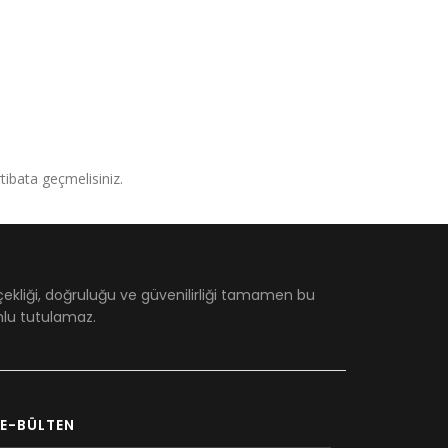
irtibata geçmelisiniz.
çekliği, doğruluğu ve güvenilirliği tamamen bu
umlu tutulamaz.
E-BÜLTEN