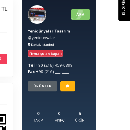
BILDIRIM
 TL
ARA
Yenidünyalar Tasarım
@yenidunyalar
Kartal, İstanbul
Firma şu an kapalı
R
Tel
+90
(216) 459-6899
Fax
+90
(216) ___-____
ÜRÜNLER
...
0
0
5
TAKIP
TAKIPÇI
ÜRÜN