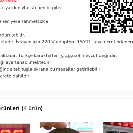
için +15 YTL )
a yardımıyla istenen bilgiler
tenen yere zahmetsizce
rdurulabilir.
aktadır. İsteyen için 220 V adaptörü 15YTL ilave ücret ödener
ktadır. Türkçe karakterler (ş,ç,ğ,ü,ö) mevcut değildir.
ığı ayarlanabilmektedir.
inde tek tuşla ekrana bu mesajlar getirilebilir.
rete dahildir
rünleri (
4 ürün
)