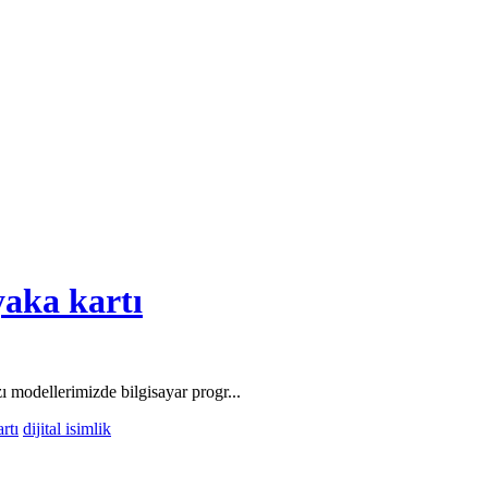
yaka kartı
zı modellerimizde bilgisayar progr...
rtı
dijital isimlik