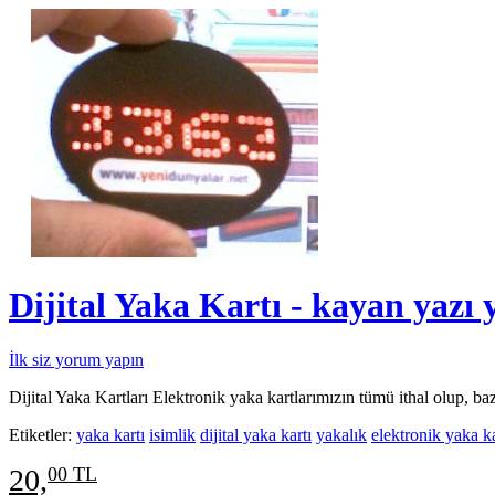
Dijital Yaka Kartı - kayan yazı 
İlk siz yorum yapın
Dijital Yaka Kartları Elektronik yaka kartlarımızın tümü ithal olup, ba
Etiketler:
yaka kartı
isimlik
dijital yaka kartı
yakalık
elektronik yaka ka
20,
00 TL