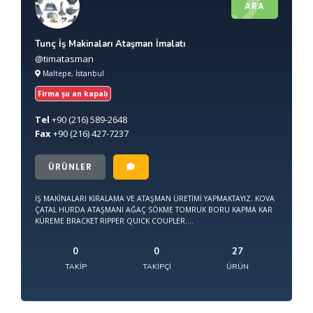
ARA
Tunç İş Makinaları Ataşman İmalatı
@timatasman
Maltepe, İstanbul
Firma şu an kapalı
Tel
+90
(216) 589-2648
Fax
+90
(216) 427-7237
ÜRÜNLER
İŞ MAKİNALARI KİRALAMA VE ATAŞMAN ÜRETİMİ YAPMAKTAYIZ. KOVA
ÇATAL HURDA ATAŞMANI AĞAÇ SÖKME TOMRUK BORU KAPMA KAR
KÜREME BRACKET RIPPER QUICK COUPLER....
0
0
27
TAKIP
TAKIPÇI
ÜRÜN