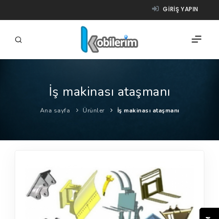
GIRIŞ YAPIN
İş makinası ataşmanı
FIRMALAR
Ana sayfa
Ürünler
İş makinası ataşmanı
ÜRÜNLER
NASIL ÇALIŞIR?
YARDIM