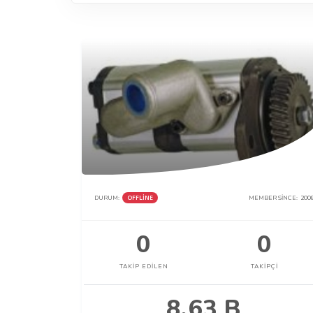
DURUM:
OFFLINE
MEMBER SINCE:
200
0
0
TAKIP EDILEN
TAKIPÇI
8.63 B