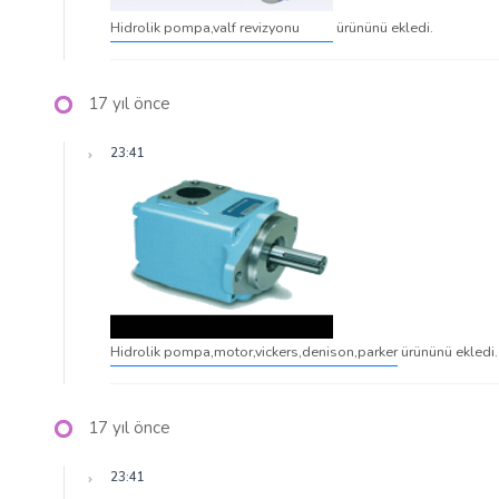
Hidrolik pompa,valf revizyonu
ürününü ekledi.
17 yıl önce
23:41
Hidrolik pompa,motor,vickers,denison,parker
ürününü ekledi.
17 yıl önce
23:41