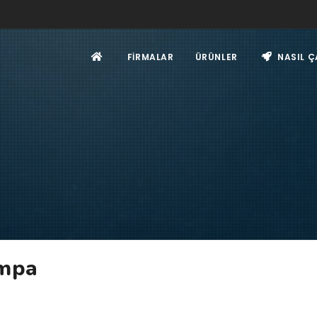
FIRMALAR
ÜRÜNLER
NASIL Ç
ompa