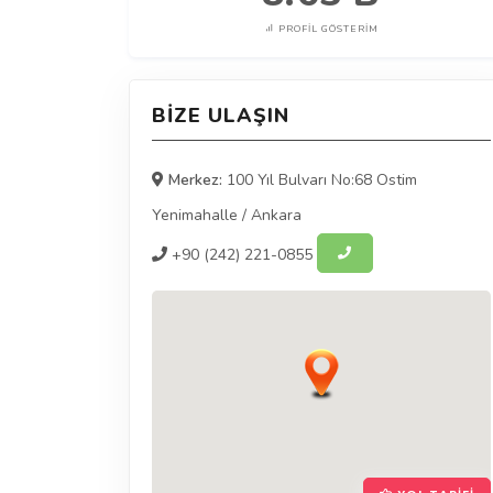
PROFIL GÖSTERIM
BIZE ULAŞIN
Merkez:
100 Yıl Bulvarı No:68 Ostim
Yenimahalle
/
Ankara
+90
(242) 221-0855