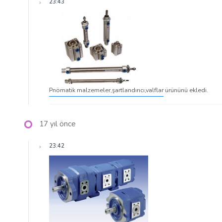
23:43
Pnömatik malzemeler,şartlandırıcı,valflar
ürününü ekledi.
17 yıl önce
23:42