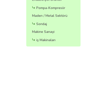
Pompa-Kompresör
Maden / Metal Sektörü
Sondaj
Makine Sanayi
iş Makinaları