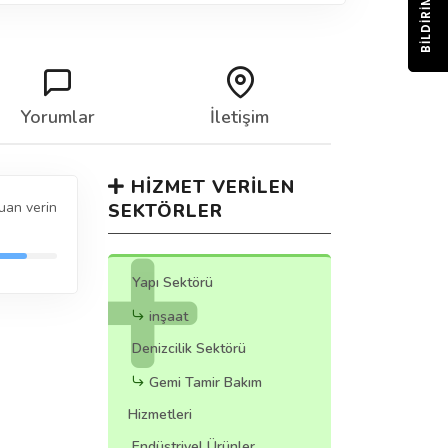
BILDIRIM
Yorumlar
İletişim
HIZMET VERILEN
uan verin
SEKTÖRLER
Yapı Sektörü
inşaat
Denizcilik Sektörü
Gemi Tamir Bakım
Hizmetleri
Endüstriyel Ürünler