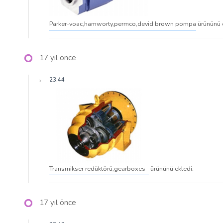
Parker-voac,hamworty,permco,devid brown pompa
ürününü e
17 yıl önce
23:44
Transmikser redüktörü,gearboxes
ürününü ekledi.
17 yıl önce