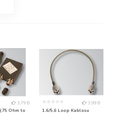
3.79 B
3.99 B
 (75 Ohm to
1.6/5.6 Loop Kablosu
Andrew RF 