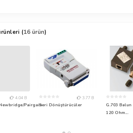
rünleri (
16 ürün
)
4.04 B
3.77 B
Newbridge/Pairgain
Seri Dönüştürücüler
G.703 Balun
120 Ohm...