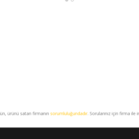
rün, ürünü satan firmanın
sorumluluğundadır
. Sorularınız için firma ile 