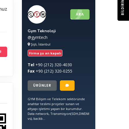
BILDIRIM
nuz
ARA
Gym Teknoloji
@gymtech
Şişli, İstanbul
R
Firma şu an kapalı
Tel
+90
(212) 320-4030
Fax
+90
(212) 320-0255
ÜRÜNLER
GYM Bilişim ve Telekom sektöründe
anahtar teslimi projeler sunan ve
altyapı işletimi yapan bir kurumdur.
Data network, Transmisyon(SDH,DWDM
vs), backb...