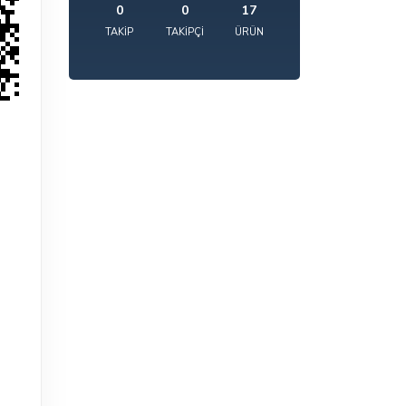
0
0
17
TAKIP
TAKIPÇI
ÜRÜN