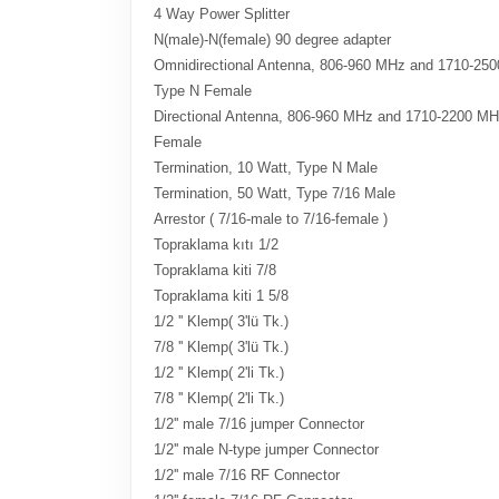
4 Way Power Splitter
N(male)-N(female) 90 degree adapter
Omnidirectional Antenna, 806-960 MHz and 1710-2500
Type N Female
Directional Antenna, 806-960 MHz and 1710-2200 MHz
Female
Termination, 10 Watt, Type N Male
Termination, 50 Watt, Type 7/16 Male
Arrestor ( 7/16-male to 7/16-female )
Topraklama kıtı 1/2
Topraklama kiti 7/8
Topraklama kiti 1 5/8
1/2 '' Klemp( 3'lü Tk.)
7/8 '' Klemp( 3'lü Tk.)
1/2 '' Klemp( 2'li Tk.)
7/8 '' Klemp( 2'li Tk.)
1/2'' male 7/16 jumper Connector
1/2'' male N-type jumper Connector
1/2'' male 7/16 RF Connector