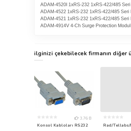
ADAM-4520I 1xRS-232 1xRS-422/485 Seri D
ADAM-4522 1xRS-232 1xRS-422/485 Seri 
ADAM-4521 1xRS-232 1xRS-422/485 Seri Dö
ADAM-4914V 4-Ch Surge Protection Modul
ilginizi çekebilecek firmanın diğer ü
3.76 B
Konsol Kabloları RS232
Rad/Tellabs/