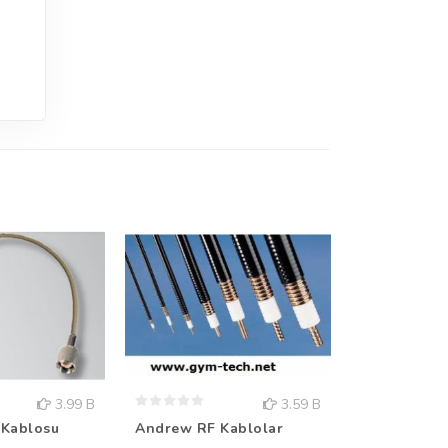
3.99 B
3.59 B
 Kablosu
Andrew RF Kablolar
GSM Montaj