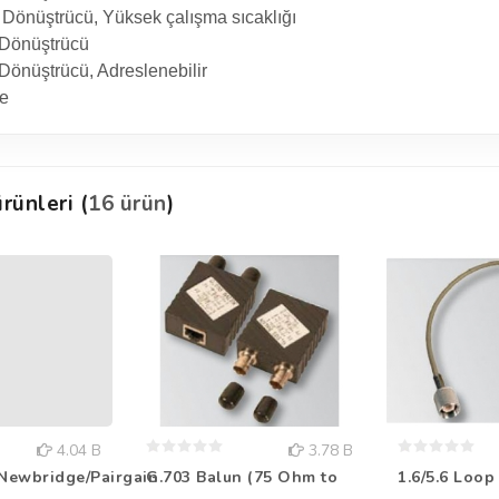
önüştrücü, Yüksek çalışma sıcaklığı
Dönüştrücü
nüştrücü, Adreslenebilir
e
rünleri (
16 ürün
)
4.04 B
3.78 B
Newbridge/Pairgain
G.703 Balun (75 Ohm to
1.6/5.6 Loop