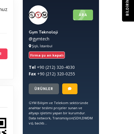
BILDIRIM
nuz
ARA
Gym Teknoloji
@gymtech
Şişli, İstanbul
R
Firma şu an kapalı
Tel
+90
(212) 320-4030
Fax
+90
(212) 320-0255
ÜRÜNLER
GYM Bilişim ve Telekom sektöründe
anahtar teslimi projeler sunan ve
altyapı işletimi yapan bir kurumdur.
Data network, Transmisyon(SDH,DWDM
vs), backb...