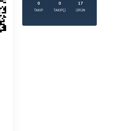
0
0
17
TAKIP
TAKIPÇI
ÜRÜN