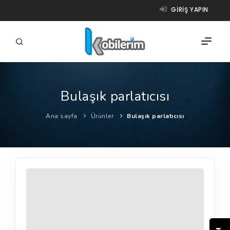
GIRIŞ YAPIN
Bulaşık parlatıcısı
FIRMALAR
Ana sayfa
Ürünler
Bulaşık parlatıcısı
ÜRÜNLER
NASIL ÇALIŞIR?
YARDIM