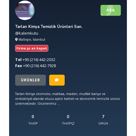
ARA
Tarlan Kimya Temizlik Ürünleri San.
@kalemkutu
Maltepe, İstanbul
Firma şu an kapalı
Tel
+90
(216) 442-2032
Fax
+90
(216) 442-7928
ÜRÜNLER
Tarlan Kimya otomotiv, matbaa, maden, mutfak banyo ve
endüstriyel alanda otuzu aşkın kaliteli ve ekonomik temizlik ürünü
üretmektedir. Ürünlerimiz ...
0
0
7
TAKIP
TAKIPÇI
ÜRÜN