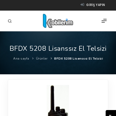
GIRIŞ YAPIN
BFDX 5208 Lisanssız El Telsizi
FIRMALAR
Ana sayfa
Ürünler
BFDX 5208 Lisanssız El Telsizi
ÜRÜNLER
NASIL ÇALIŞIR?
YARDIM