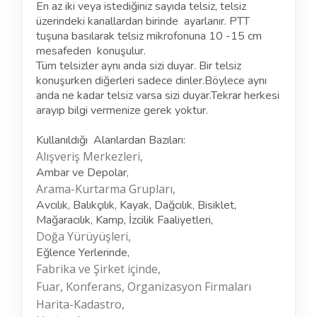
En az iki veya istediğiniz sayıda telsiz, telsiz
üzerindeki kanallardan birinde ayarlanır. PTT
tuşuna basılarak telsiz mikrofonuna 10 -15 cm
mesafeden konuşulur.
Tüm telsizler aynı anda sizi duyar. Bir telsiz
konuşurken diğerleri sadece dinler.Böylece aynı
anda ne kadar telsiz varsa sizi duyar.Tekrar herkesi
arayıp bilgi vermenize gerek yoktur.
Kullanıldığı Alanlardan Bazıları:
Alışveriş Merkezleri,
Ambar ve Depolar,
Arama-Kurtarma Grupları,
Avcılık, Balıkçılık, Kayak, Dağcılık, Bisiklet,
Mağaracılık, Kamp, İzcilik Faaliyetleri,
Doğa Yürüyüşleri,
Eğlence Yerlerinde,
Fabrika ve Şirket içinde,
Fuar, Konferans, Organizasyon Firmaları
Harita-Kadastro,