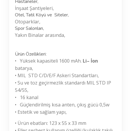
Hastaneler,
İnşaat Şantiyeleri,
Otel, Tatil Köyü ve Siteler,
Otoparklar,
Spor Salonları,
Yakın Binalar arasında,
Ürün Özellikleri:
• Yüksek kapasiteli
1600 mAh.
Li– İon
batarya,
• MIL STD C/D/E/F Askeri Standartları,
• Su ve toz geçirmezlik standardı MIL STD IP
54/55,
• 16 kanal
• Güçlendirilmiş kısa anten, çıkış gücü 0,5w
• Estetik ve sağlam yapı,
• Ürün ebatları: 123 x 55 x 33 mm
• Eller serbest kullanım özelliği (kulaklık takılı