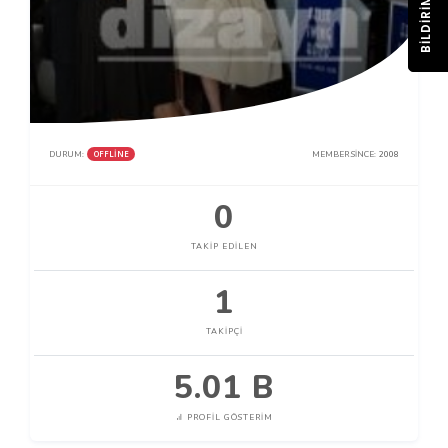
BILDIRIM
OFFLINE
DURUM:
MEMBER SINCE:
2008
0
TAKIP EDILEN
1
TAKIPÇI
5.01 B
PROFIL GÖSTERIM