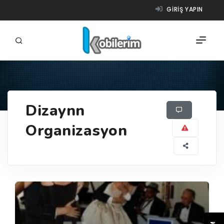
GIRIŞ YAPIN
FIRMALAR
Dizaynn
ÜRÜNLER
Organizasyon
NASIL ÇALIŞIR?
YARDIM