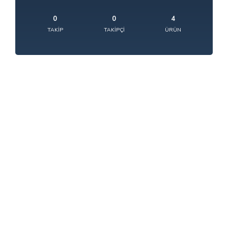
0
0
4
TAKIP
TAKIPÇI
ÜRÜN