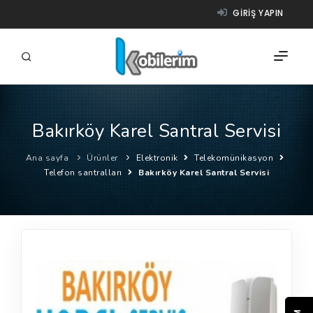
GIRIŞ YAPIN
Bakırköy Karel Santral Servisi
FIRMALAR
Ana sayfa
Ürünler
Elektronik
Telekomünikasyon
ÜRÜNLER
Telefon santralları
Bakırköy Karel Santral Servisi
NASIL ÇALIŞIR?
YARDIM