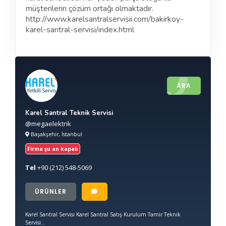
müşterilerin çözüm ortağı olmaktadır.
http://www.karelsantralservisii.com/bakirkoy-
karel-santral-servisi/index.html
ARA
Karel Santral Teknik Servisi
@megaelektrik
Başakşehir, İstanbul
Firma şu an kapalı
Tel
+90
(212) 548-5069
ÜRÜNLER
Karel Santral Servisi Karel Santral Satış Kurulum Tamir Teknik
Servisi...