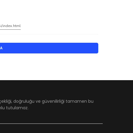
si/index.html
LA
çekliği, doğruluğu ve güvenilirliği tamamen bu
umlu tutulamaz.