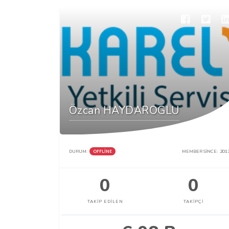
Özcan HAYDAROGLU
DURUM:
OFFLINE
MEMBER SINCE:
201
0
0
TAKIP EDILEN
TAKIPÇI