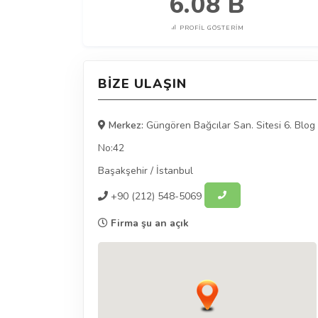
6.08 B
PROFIL GÖSTERIM
BIZE ULAŞIN
Merkez:
Güngören Bağcılar San. Sitesi 6. Blog
No:42
Başakşehir
/
İstanbul
+90
(212) 548-5069
Firma şu an açık