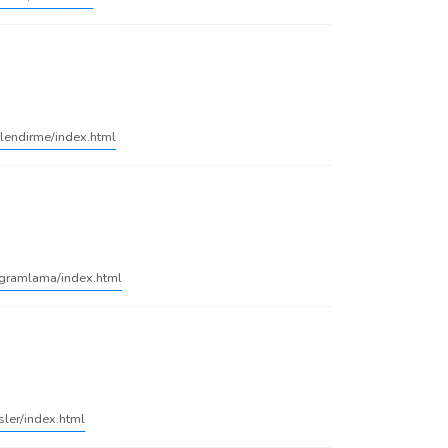
onlendirme/index.html
programlama/index.html
isler/index.html