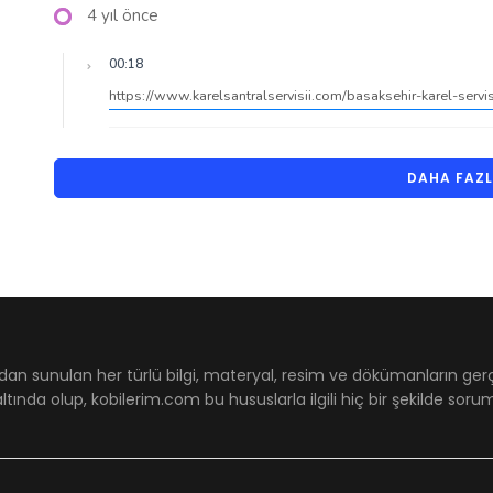
4 yıl önce
00:18
https://www.karelsantralservisii.com/basaksehir-karel-servi
DAHA FAZ
dan sunulan her türlü bilgi, materyal, resim ve dökümanların ger
ltında olup, kobilerim.com bu hususlarla ilgili hiç bir şekilde sor