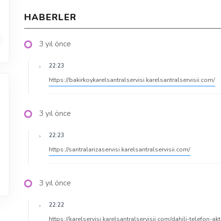
HABERLER
3 yıl önce
22:23
https://bakirkoykarelsantralservisi.karelsantralservisii.com/
3 yıl önce
22:23
https://santralarizaservisi.karelsantralservisii.com/
3 yıl önce
22:22
https://karelservisi.karelsantralservisii.com/dahili-telefon-a