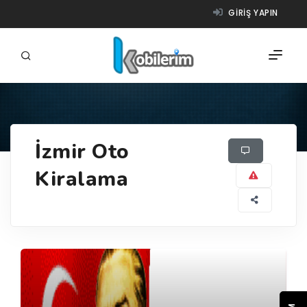
GIRIŞ YAPIN
FIRMALAR
İzmir Oto
ÜRÜNLER
Kiralama
NASIL ÇALIŞIR?
YARDIM