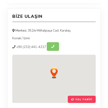
BIZE ULAŞIN
Merkez:
352/e Mithatpaşa Cad. Karataş
Konak
/
İzmir
+90
(232) 441-4217
YOL TARIFI