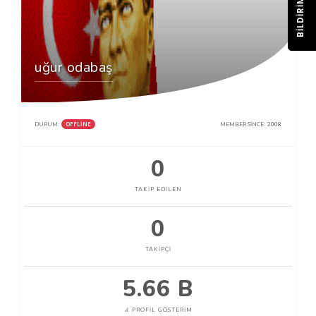
BILDIRIM
uğur odabaş
OFFLINE
DURUM:
MEMBER SINCE:
2008
0
TAKIP EDILEN
0
TAKIPÇI
5.66 B
PROFIL GÖSTERIM