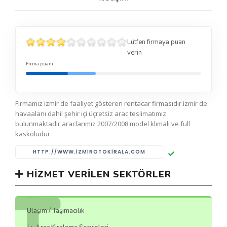
Lütfen firmaya puan
verin
Firma puanı
Firmamız izmir de faaliyet gösteren rentacar firmasıdır.izmir de
havaalanı dahil şehir içi üçretsiz arac teslimatımız
bulunmaktadır.araclarımız 2007/2008 model klımalı ve full
kaskoludur
HTTP://WWW.IZMIROTOKIRALA.COM
HIZMET VERILEN SEKTÖRLER
Ulaşım / Taşımacılık