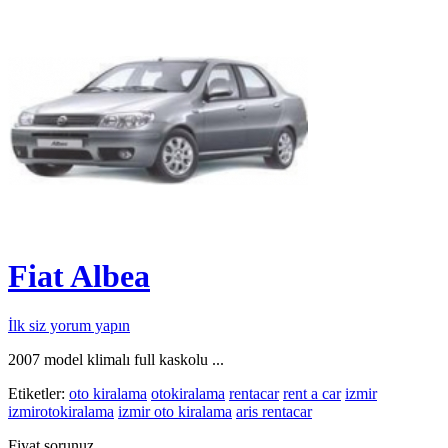
Fiat Albea
İlk siz yorum yapın
2007 model klimalı full kaskolu ...
Etiketler:
oto kiralama
otokiralama
rentacar
rent a car
izmir
izmirotokiralama
izmir oto kiralama
aris rentacar
Fiyat sorunuz