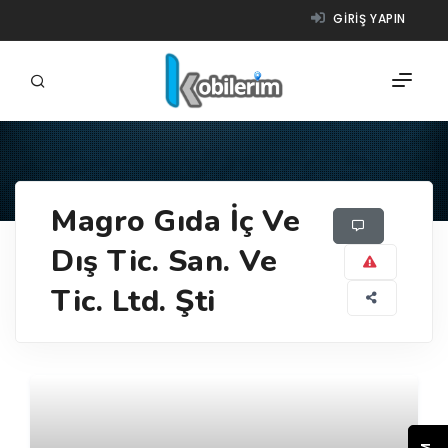
GIRIŞ YAPIN
FIRMALAR
Magro Gıda İç Ve
ÜRÜNLER
Dış Tic. San. Ve
NASIL ÇALIŞIR?
Tic. Ltd. Şti
YARDIM