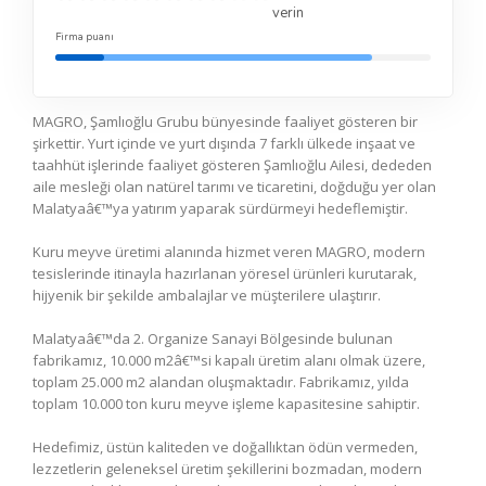
verin
Firma puanı
MAGRO, Şamlıoğlu Grubu bünyesinde faaliyet gösteren bir
şirkettir. Yurt içinde ve yurt dışında 7 farklı ülkede inşaat ve
taahhüt işlerinde faaliyet gösteren Şamlıoğlu Ailesi, dededen
aile mesleği olan natürel tarımı ve ticaretini, doğduğu yer olan
Malatyaâ€™ya yatırım yaparak sürdürmeyi hedeflemiştir.
Kuru meyve üretimi alanında hizmet veren MAGRO, modern
tesislerinde itinayla hazırlanan yöresel ürünleri kurutarak,
hijyenik bir şekilde ambalajlar ve müşterilere ulaştırır.
Malatyaâ€™da 2. Organize Sanayi Bölgesinde bulunan
fabrikamız, 10.000 m2â€™si kapalı üretim alanı olmak üzere,
toplam 25.000 m2 alandan oluşmaktadır. Fabrikamız, yılda
toplam 10.000 ton kuru meyve işleme kapasitesine sahiptir.
Hedefimiz, üstün kaliteden ve doğallıktan ödün vermeden,
lezzetlerin geleneksel üretim şekillerini bozmadan, modern