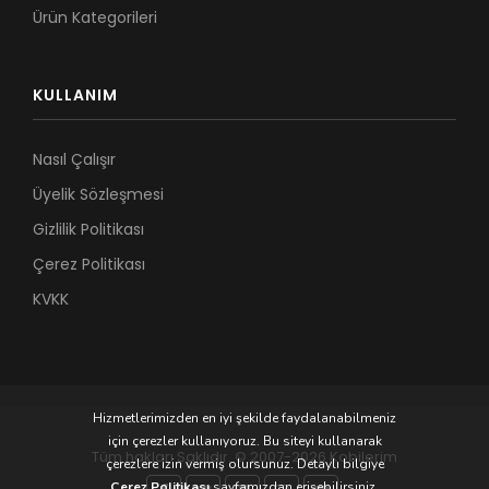
Ürün Kategorileri
KULLANIM
Nasıl Çalışır
Üyelik Sözleşmesi
Gizlilik Politikası
Çerez Politikası
KVKK
Hizmetlerimizden en iyi şekilde faydalanabilmeniz
için çerezler kullanıyoruz. Bu siteyi kullanarak
Tüm hakları Saklıdır. © 2007-2026 Kobilerim
çerezlere izin vermiş olursunuz. Detaylı bilgiye
Çerez Politikası
sayfamızdan erişebilirsiniz.