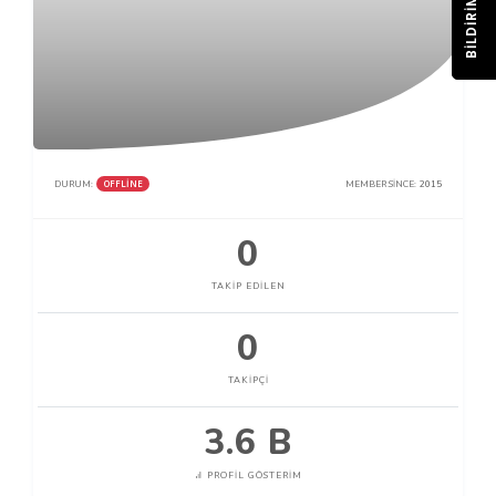
BILDIRIM
OFFLINE
DURUM:
MEMBER SINCE:
2015
0
TAKIP EDILEN
0
TAKIPÇI
3.6 B
PROFIL GÖSTERIM