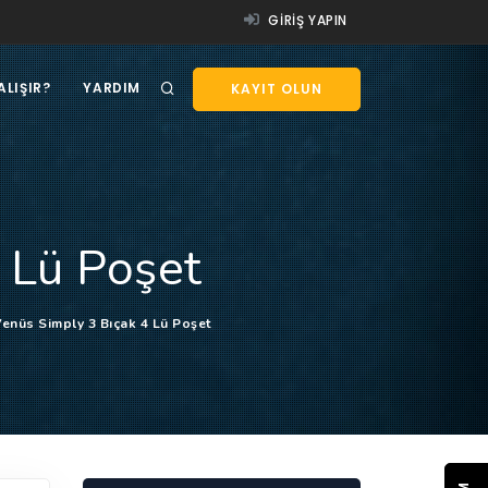
GIRIŞ YAPIN
ALIŞIR?
YARDIM
KAYIT OLUN
4 Lü Poşet
Venüs Simply 3 Bıçak 4 Lü Poşet