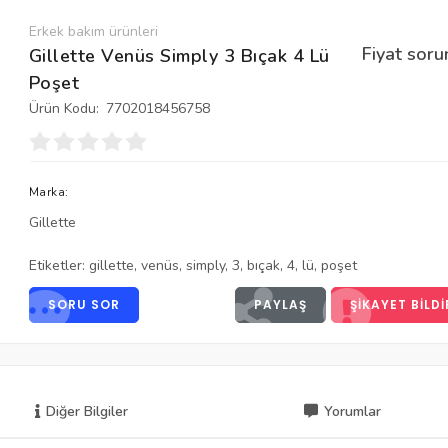
Erkek bakım ürünleri
Fiyat soru
Gillette Venüs Simply 3 Bıçak 4 Lü
Poşet
Ürün Kodu:
7702018456758
Marka:
Gillette
Etiketler:
gillette
,
venüs
,
simply
,
3
,
bıçak
,
4
,
lü
,
poşet
SORU SOR
PAYLAŞ
ŞIKAYET BILDI
Diğer Bilgiler
Yorumlar