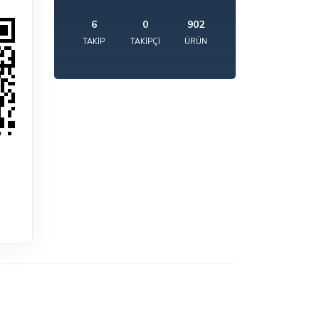
6
0
902
TAKIP
TAKIPÇI
ÜRÜN