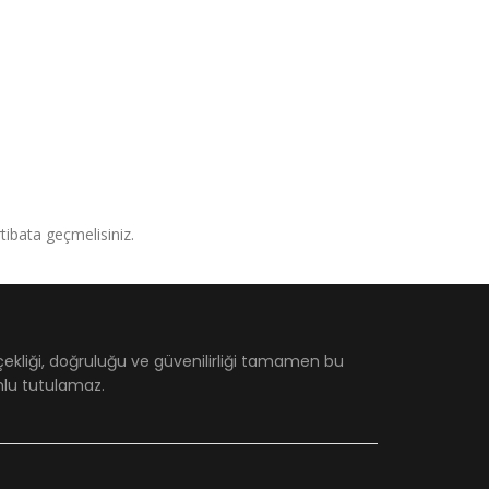
irtibata geçmelisiniz.
çekliği, doğruluğu ve güvenilirliği tamamen bu
umlu tutulamaz.