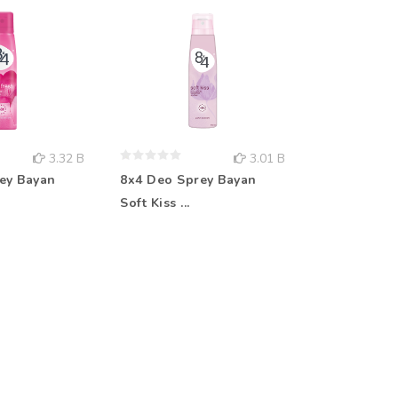
3.32 B
3.01 B
ey Bayan
8x4 Deo Sprey Bayan
Rebul Kolo
Soft Kiss ...
Aqua