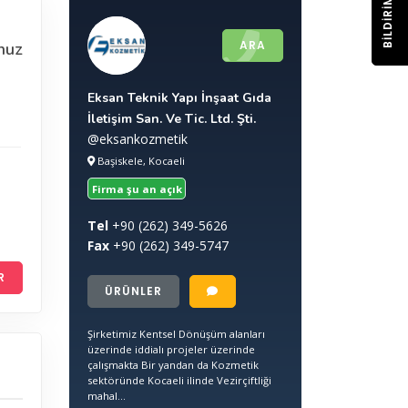
BILDIRIM
ARA
nuz
Eksan Teknik Yapı İnşaat Gıda
İletişim San. Ve Tic. Ltd. Şti.
@eksankozmetik
Başiskele, Kocaeli
Firma şu an açık
Tel
+90
(262) 349-5626
Fax
+90
(262) 349-5747
R
ÜRÜNLER
Şirketimiz Kentsel Dönüşüm alanları
üzerinde iddialı projeler üzerinde
çalışmakta Bir yandan da Kozmetik
sektöründe Kocaeli ilinde Vezirçiftliği
mahal...