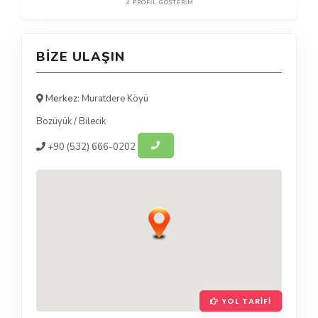
PROFIL GÖSTERIM
BIZE ULAŞIN
Merkez:
Muratdere Köyü
Bozüyük
/
Bilecik
+90
(532) 666-0202
YOL TARIFI