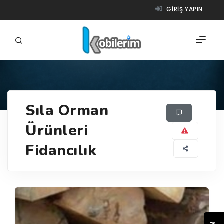
GIRIŞ YAPIN
FIRMALAR
Sıla Orman
ÜRÜNLER
Ürünleri
NASIL ÇALIŞIR?
Fidancılık
YARDIM