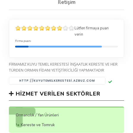
İletişim
Lütfen firmaya puan
verin
Firma puanı
FİRMAMIZ KUYU TEMEL KERESTESİ İNŞAATLIK KERESTE VE HER
TÜRDEN ORMAN FİDANI YETİŞTİRİCİLİĞİ YAPMAKTADIR
HTTP://KUYUTEMELKERESTESI.AZBUZ.COM
HIZMET VERILEN SEKTÖRLER
Ormancılık / Yan Ürünleri
Kereste ve Tomruk