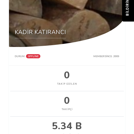
BILDIRIM
KADİR KATIRANCI
OFFLINE
DURUM:
MEMBER SINCE:
2009
0
TAKIP EDILEN
0
TAKIPÇI
5.34 B