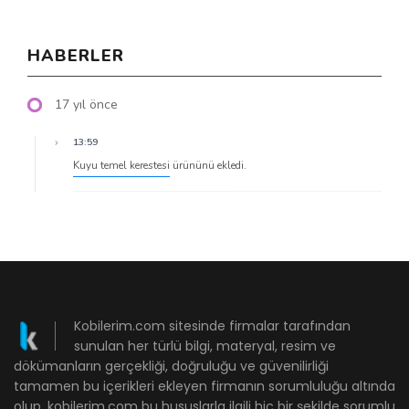
HABERLER
17 yıl önce
13:59
Kuyu temel kerestesi
ürününü ekledi.
Kobilerim.com sitesinde firmalar tarafından
sunulan her türlü bilgi, materyal, resim ve
dökümanların gerçekliği, doğruluğu ve güvenilirliği
tamamen bu içerikleri ekleyen firmanın sorumluluğu altında
olup, kobilerim.com bu hususlarla ilgili hiç bir şekilde sorumlu