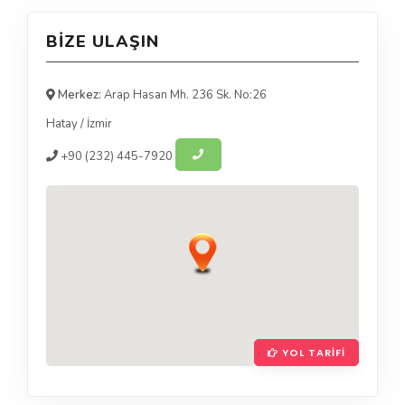
BIZE ULAŞIN
Merkez:
Arap Hasan Mh. 236 Sk. No:26
Hatay
/
İzmir
+90
(232) 445-7920
YOL TARIFI