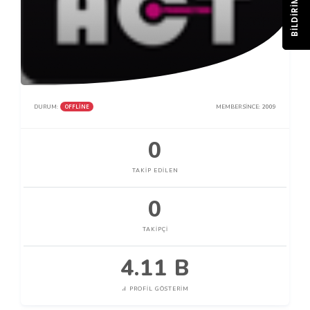
BILDIRIM
OFFLINE
DURUM:
MEMBER SINCE:
2009
0
TAKIP EDILEN
0
TAKIPÇI
4.11 B
PROFIL GÖSTERIM