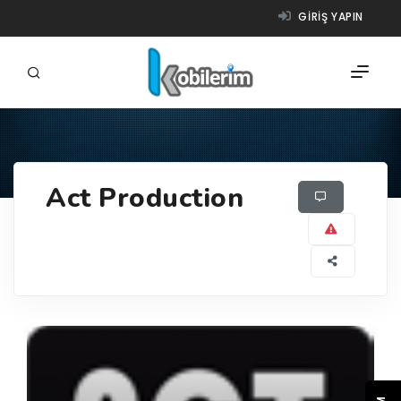
GIRIŞ YAPIN
FIRMALAR
Act Production
ÜRÜNLER
NASIL ÇALIŞIR?
YARDIM