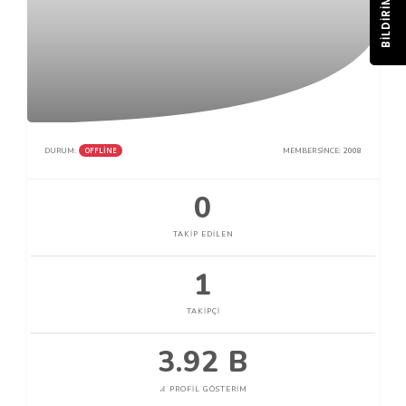
BILDIRIM
OFFLINE
DURUM:
MEMBER SINCE:
2008
0
TAKIP EDILEN
1
TAKIPÇI
3.92 B
PROFIL GÖSTERIM