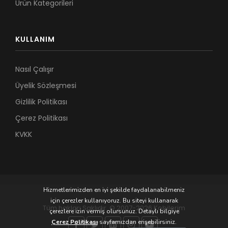
Ürün Kategorileri
KULLANIM
Nasıl Çalışır
Üyelik Sözleşmesi
Gizlilik Politikası
Çerez Politikası
KVKK
Hizmetlerimizden en iyi şekilde faydalanabilmeniz
için çerezler kullanıyoruz. Bu siteyi kullanarak
Tüm hakları Saklıdır. © 2007-2026 Kobilerim
çerezlere izin vermiş olursunuz. Detaylı bilgiye
Çerez Politikası
sayfamızdan erişebilirsiniz.