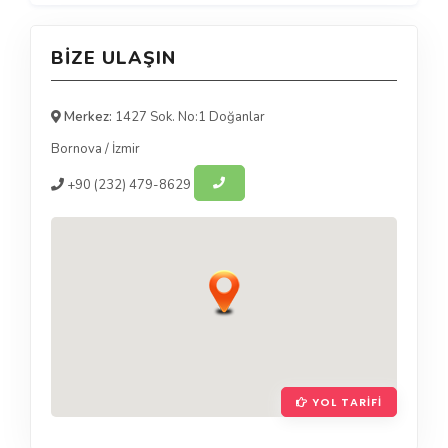
BIZE ULAŞIN
Merkez:
1427 Sok. No:1 Doğanlar
Bornova
/
İzmir
+90
(232) 479-8629
YOL TARIFI