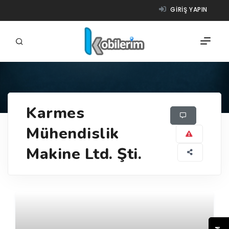
GIRIŞ YAPIN
FIRMALAR
Karmes
ÜRÜNLER
Mühendislik
NASIL ÇALIŞIR?
Makine Ltd. Şti.
YARDIM