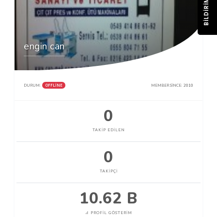
BILDIRIM
engin can
OFFLINE
DURUM:
MEMBER SINCE:
2010
0
TAKIP EDILEN
0
TAKIPÇI
10.62 B
PROFIL GÖSTERIM