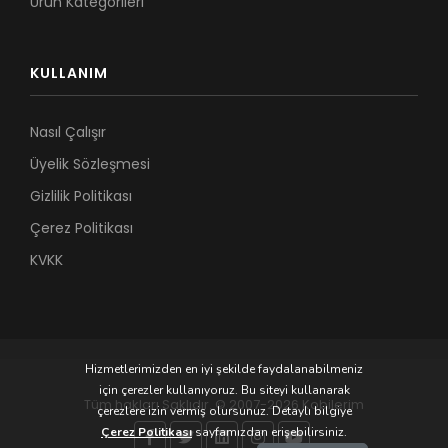
Ürün Kategorileri
KULLANIM
Nasıl Çalışır
Üyelik Sözleşmesi
Gizlilik Politikası
Çerez Politikası
KVKK
Hizmetlerimizden en iyi şekilde faydalanabilmeniz
için çerezler kullanıyoruz. Bu siteyi kullanarak
Tüm hakları Saklıdır. © 2007-2026 Kobilerim
çerezlere izin vermiş olursunuz. Detaylı bilgiye
Çerez Politikası
sayfamızdan erişebilirsiniz.