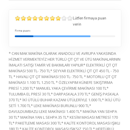
Lütfen firmaya puan
verin
Firma puanı
* CAN MAK MAKİNA OLARAK ANADOLU VE AVRUPA YAKASINDA
HİZMET VERMEKTEYİZ HER TÜRLÜ ÇIT ÇIT VE ÜTÜ MAKİNALARININ
İMALATI SATIŞI TAMİR VE BAKIMLARI YAPILIR* ELEKTRİKLİ ÇIT ÇIT
MAKİNASI 500 TL- 750 TL* SEYYAR ELEKTRİKLİ ÇIT ÇIT 450 TL - 750
TL * HAVALI ÇIT ÇIT MAKİNASI 550 TL- 750 TL * MOTORLU ÇIT ÇIT
MAKİNASI 1.100 TL 1.250 TL * ÖZELYAPIM KÜNEFE SIKIŞTIRMA
PRESİ 1.200 TL* MANUEL YAKA ÇEVİRME MAKİNASI 100 TL*
TULUMBA EL PRESİ 30 TL* DARPASKALA 370 TL* GENİŞ PASKALA
370 TL* İKİ ÜTÜLÜ BUHAR KAZANI ÜTÜLERİYLE 1.000 TL* İKİLİ ÜTÜ
SETİ 1.700 TL* LEKE MAKİNASI BURUNLU 900 TL*
DAVULDUMBAZLI LEKE MAKİNASI 1.400 TL* MAKİNA YAN SEHPA
30 TL* MAKİNA YAN L SEHPA 35 TL* KESİM MASASI METRESİ 170
TL* PAKETLEME MASASI 300 TL* KALİTE KONTOROL MASASI IŞIKLI
180 TL* KALİTE KONTOROL MASASI IŞIKSIZ 150 TL* HERTÜRLÜ