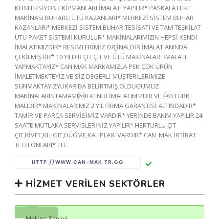
KONFEKSİYON EKİPMANLARI İMALATI YAPILIR* PASKALA LEKE
MAKİNASI BUHARLI ÜTÜ KAZANLARI* MERKEZİ SİSTEM BUHAR
KAZANLARI* MERKEZİ SİSTEM BUHAR TESİSATI VE TAM TEŞKİLAT
ÜTÜ PAKET SİSTEMİ KURULUR* MAKİNALARIMIZIN HEPSİ KENDİ
İMALATIMIZDIR* RESİMLERİMİZ ORJİNALDİR İMALAT ANINDA
ÇEKİLMİŞTİR* 10 YILDIR ÇIT ÇIT VE ÜTÜ MAKİNALARI İMALATI
YAPMAKTAYIZ* CAN MAK MARKAMIZLA PEK ÇOK ÜRÜN
İMALETMEKTEYİZ VE SİZ DEGERLİ MÜŞTERİLERİMİZE
SUNMAKTAYIZYUKARIDA BELİRTMİŞ OLDUGUMUZ
MAKİNALARINTAMAMI0 KENDİ İMALATIMIZDIR VE 0 TÜRK
MALIDIR* MAKİNALARIMIZ 2 YIL FİRMA GARANTİSİ ALTINDADIR*
TAMİR VE PARÇA SERVİSİMİZ VARDIR* YERİNDE BAKIM YAPILIR 24
SAATE MUTLAKA SERVİSLERİNİZ YAPILIR* HERTÜRLÜ ÇIT
ÇIT,RİVET,KILIGIT,DÜĞME,KALIPLARI VARDIR* CAN_MAK İRTİBAT
TELEFONLARI* TEL
HTTP://WWW.CAN-MAK.TR.GG
HIZMET VERILEN SEKTÖRLER