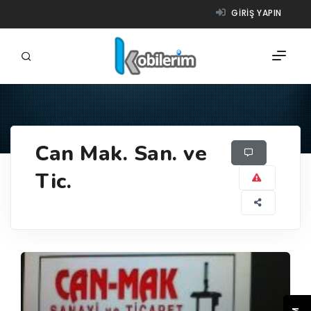
GIRIŞ YAPIN
FIRMALAR
Can Mak. San. ve
ÜRÜNLER
Tic.
NASIL ÇALIŞIR?
YARDIM