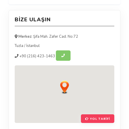
BIZE ULAŞIN
Merkez:
Şifa Mah. Zafer Cad. No:72
Tuzla
/
İstanbul
+90
(216) 423-1463
YOL TARIFI