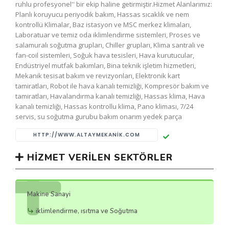
ruhlu profesyonel'' bir ekip haline getirmiştir.Hizmet Alanlarımız:
Planlı koruyucu periyodik bakım, Hassas sıcaklık ve nem
kontrollü Klimalar, Baz istasyon ve MSC merkez klimaları,
Laboratuar ve temiz oda iklimlendirme sistemleri, Proses ve
salamuralı soğutma grupları, Chiller grupları, Klima santrali ve
fan-coil sistemleri, Soğuk hava tesisleri, Hava kurutucular,
Endüstriyel mutfak bakımları, Bina teknik işletim hizmetleri,
Mekanik tesisat bakım ve revizyonları, Elektronik kart
tamiratları, Robot ile hava kanalı temizliği, Kompresör bakım ve
tamiratları, Havalandırma kanalı temizliği, Hassas klima, Hava
kanalı temizliği, Hassas kontrollu klima, Pano kliması, 7/24
servis, su soğutma gurubu bakım onarım yedek parça
HTTP://WWW.ALTAYMEKANIK.COM
HIZMET VERILEN SEKTÖRLER
Makine Sanayi
iklimlendirme, ısıtma ve Soğutma