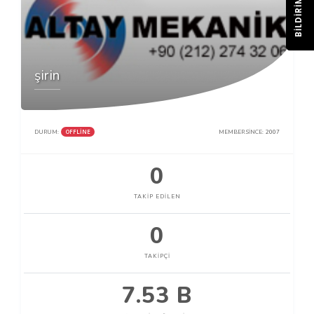
BILDIRIM
şirin
OFFLINE
DURUM:
MEMBER SINCE:
2007
0
TAKIP EDILEN
0
TAKIPÇI
7.53 B