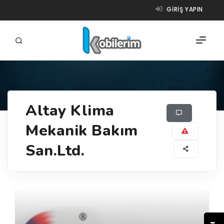
GIRIŞ YAPIN
FIRMALAR
Altay Klima
ÜRÜNLER
Mekanik Bakım
NASIL ÇALIŞIR?
San.Ltd.
YARDIM