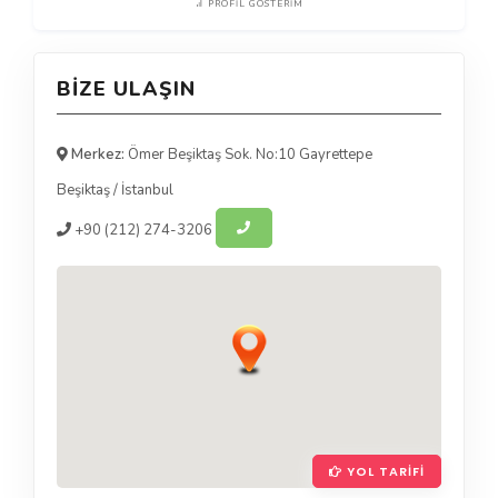
PROFIL GÖSTERIM
BIZE ULAŞIN
Merkez:
Ömer Beşiktaş Sok. No:10 Gayrettepe
Beşiktaş
/
İstanbul
+90
(212) 274-3206
YOL TARIFI