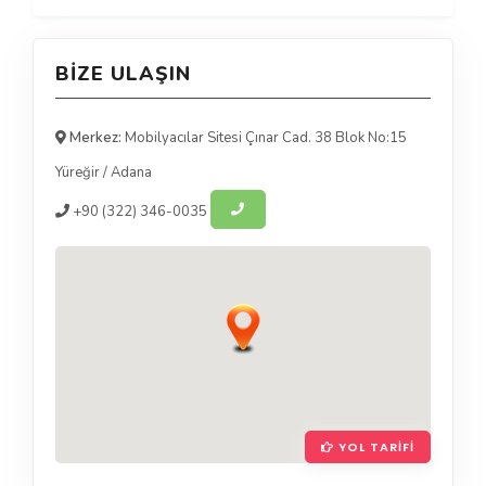
BIZE ULAŞIN
Merkez:
Mobilyacılar Sitesi Çınar Cad. 38 Blok No:15
Yüreğir
/
Adana
+90
(322) 346-0035
YOL TARIFI