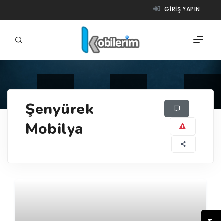
GIRIŞ YAPIN
FIRMALAR
Şenyürek
ÜRÜNLER
Mobilya
NASIL ÇALIŞIR?
YARDIM