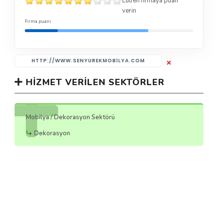
Lütfen firmaya puan
verin
Firma puanı
HTTP://WWW.SENYUREKMOBILYA.COM
HIZMET VERILEN SEKTÖRLER
Mobilya / Dekorasyon Sektörü
Dekorasyon