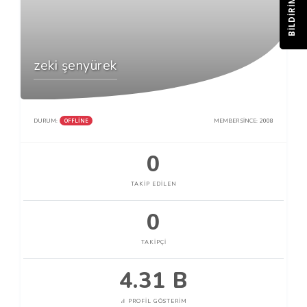
BILDIRIM
zeki şenyürek
OFFLINE
DURUM:
MEMBER SINCE:
2008
0
TAKIP EDILEN
0
TAKIPÇI
4.31 B
PROFIL GÖSTERIM