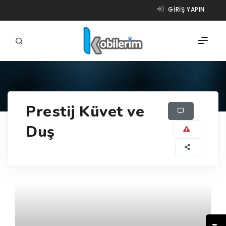
GIRIŞ YAPIN
FIRMALAR
Prestij Küvet ve
ÜRÜNLER
Duş
NASIL ÇALIŞIR?
YARDIM