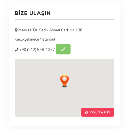
BIZE ULAŞIN
Merkez:
Dr. Sadık Ahmet Cad. No:138
Küçükçekmece
/
İstanbul
+90
(212) 598-1357
YOL TARIFI