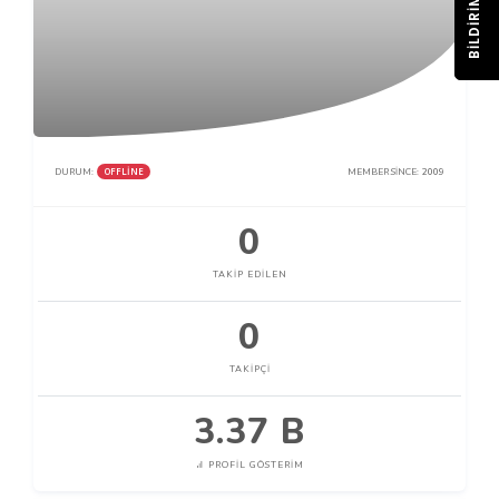
BILDIRIM
OFFLINE
DURUM:
MEMBER SINCE:
2009
0
TAKIP EDILEN
0
TAKIPÇI
3.37 B
PROFIL GÖSTERIM