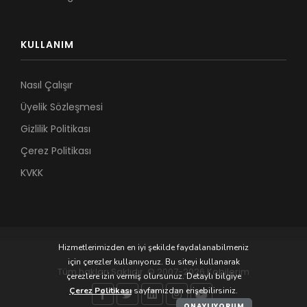
KULLANIM
Nasıl Çalışır
Üyelik Sözleşmesi
Gizlilik Politikası
Çerez Politikası
KVKK
Hizmetlerimizden en iyi şekilde faydalanabilmeniz
için çerezler kullanıyoruz. Bu siteyi kullanarak
Tüm hakları Saklıdır. © 2007-2026 Kobilerim
çerezlere izin vermiş olursunuz. Detaylı bilgiye
Çerez Politikası
sayfamızdan erişebilirsiniz.
ONAYLIYORUM