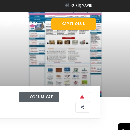
GIRIŞ YAPIN
ALIŞIR?
YARDIM
KAYIT OLUN
YORUM YAP