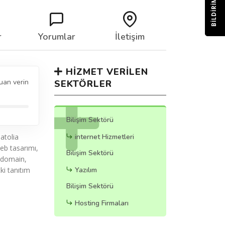
BILDIRIM
r
Yorumlar
İletişim
HIZMET VERILEN
uan verin
SEKTÖRLER
Bilişim Sektörü
atolia
internet Hizmetleri
Web tasarımı,
Bilişim Sektörü
, domain,
ki tanıtım
Yazılım
Bilişim Sektörü
Hosting Firmaları