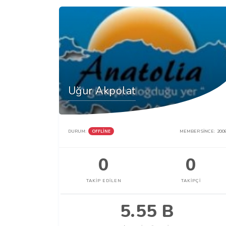
Uğur Akpolat
DURUM:
OFFLINE
MEMBER SINCE:
200
0
0
TAKIP EDILEN
TAKIPÇI
5.55 B