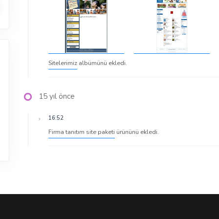
Sitelerimiz
albümünü ekledi.
15 yıl önce
16:52
Firma tanıtım site paketi
ürününü ekledi.