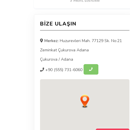
PROFIL GÖSTERIM
BIZE ULAŞIN
Merkez:
Huzurevleri Mah. 77129 Sk. No:21
Zeminkat Çukurova Adana
Çukurova
/
Adana
+90
(555) 731-6060