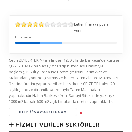
Lütfen firmaya puan
verin
Firma puanı
Çetin ZEYBEKTEKİN tarafından 1950 yılında Balıkesir’de kurulan
ÇE-ZE-TE Makina Sanayi ticari tip buzdolabı üretimiyle
başlamış,1960’lı yıllarda ise üretim çizgisini Tarım Alet ve
Makinaları yönüne çevirmiş ve halen Tarım Alet Ve Makinaları
üzerine üretim yapan yenilikçi bir şirkettir.ÇE-ZE-TE halen 20
kişilik genç ve dinamik kadrosuyla Tarım Makinaları
yapmaktadır.Halen Balıkesir Yeni Sanayi Sitesi’nde yaklaşık
1000 m2 kapalı, 600 m2 açık bir alanda üretim yapmaktadır.
HTTP://WWW.CEZETE.COM
HIZMET VERILEN SEKTÖRLER