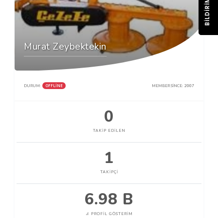
BILDIRIM
Murat Zeybektekin
OFFLINE
DURUM:
MEMBER SINCE:
2007
0
TAKIP EDILEN
1
TAKIPÇI
6.98 B
PROFIL GÖSTERIM