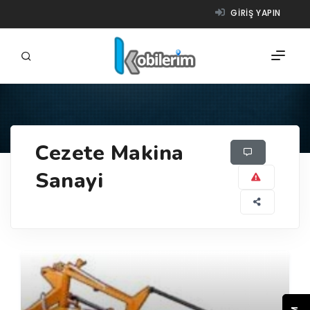
GIRIŞ YAPIN
FIRMALAR
Cezete Makina
ÜRÜNLER
Sanayi
NASIL ÇALIŞIR?
YARDIM