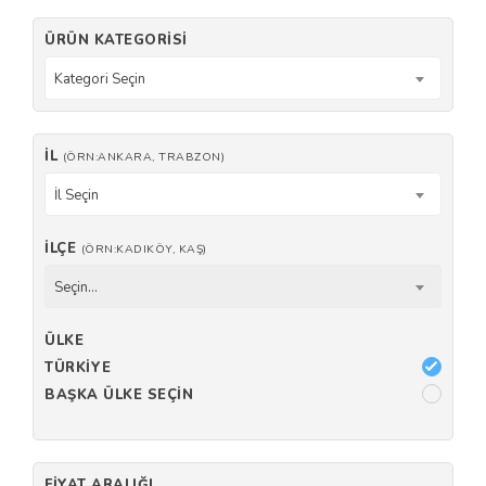
ÜRÜN KATEGORISI
Kategori Seçin
İL
(ÖRN:ANKARA, TRABZON)
İl Seçin
İLÇE
(ÖRN:KADIKÖY, KAŞ)
Seçin...
ÜLKE
TÜRKIYE
BAŞKA ÜLKE SEÇIN
FIYAT ARALIĞI