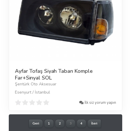
Ayfar Tofaş Siyah Taban Komple
Far+Sinyal SOL
Şentürk Oto Aksesuar
Esenyurt / İstanbul
İlk siz yorum yapın
Geri
1
2
3
4
İleri