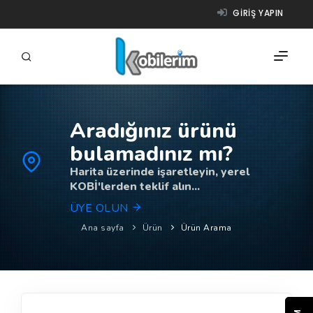
GIRIŞ YAPIN
Aradığınız ürünü
FIRMALAR
bulamadınız mı?
ÜRÜNLER
Harita üzerinde işaretleyin, yerel
KOBİ'lerden teklif alın...
NASIL ÇALIŞIR?
ÜYE OLUN
YARDIM
Ana sayfa
Ürün
Ürün Arama