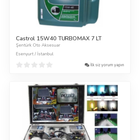
Castrol 15W40 TURBOMAX 7 LT
Şentürk Oto Aksesuar
Esenyurt / İstanbul
İlk siz yorum yapın