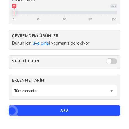
0
100
0
30
50
80
100
ÇEVREMDEKI ÜRÜNLER
Bunun için
üye girişi
yapmanız gerekiyor
SÜRELI ÜRÜN
EKLENME TARIHI
Tüm zamanlar
ARA