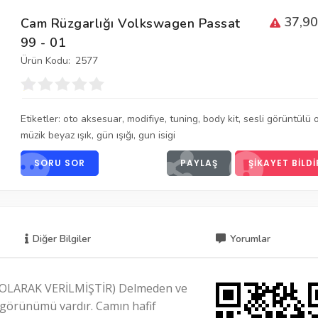
37,90
Cam Rüzgarlığı Volkswagen Passat
99 - 01
Ürün Kodu:
2577
Etiketler:
oto aksesuar
,
modifiye
,
tuning
,
body kit
,
sesli görüntülü 
müzik beyaz ışık
,
gün ışığı
,
gun isigi
SORU SOR
PAYLAŞ
ŞIKAYET BILDI
Diğer Bilgiler
Yorumlar
OLARAK VERİLMİŞTİR) Delmeden ve
k görünümü vardır. Camın hafif