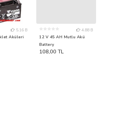
5.16 B
4.88 B
let Aküleri
12 V 45 AH Mutlu Akü
CONNECT Y
Battery
Demiri
108,00 TL
270,00 TL