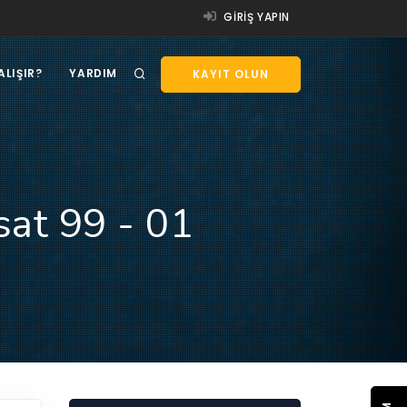
GIRIŞ YAPIN
ALIŞIR?
YARDIM
KAYIT OLUN
at 99 - 01