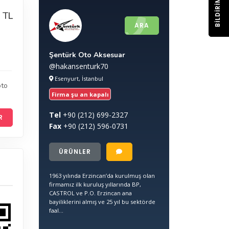
BILDIRIM
 TL
ARA
Şentürk Oto Aksesuar
@hakansenturk70
Esenyurt, İstanbul
oto
Firma şu an kapalı
Tel
+90
(212) 699-2327
R
Fax
+90
(212) 596-0731
ÜRÜNLER
1963 yılında Erzincan’da kurulmuş olan
firmamız ilk kuruluş yıllarında BP,
CASTROL ve P.O. Erzincan ana
bayiliklerini almış ve 25 yıl bu sektörde
faal...