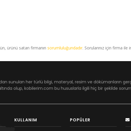
rün, ürünü satan firmanın
sorumluluğundadır
. Sorularınız için firma ile 
dan sunulan her türlü bilgi, materyal, resim ve dökümanların ger
ltında olup, kobilerim.com bu hususlarla ilgili hiç bir şekilde sor
KULLANIM
POPÜLER