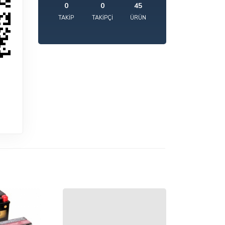
0
0
45
TAKIP
TAKIPÇI
ÜRÜN