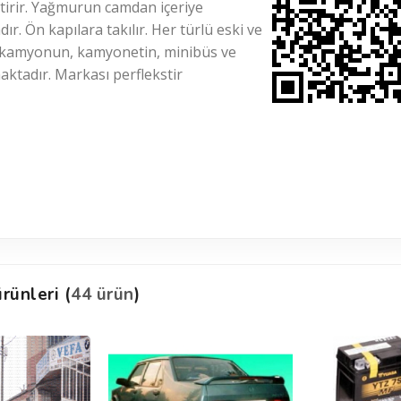
ttirir. Yağmurun camdan içeriye
ır. Ön kapılara takılır. Her türlü eski ve
n, kamyonun, kamyonetin, minibüs ve
ktadır. Markası perflekstir
rünleri (
44 ürün
)