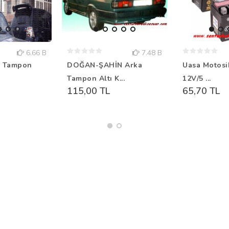
6.66 B
7.48 B
 Tampon
DOĞAN-ŞAHİN Arka
Uasa Motosik
Tampon Altı K...
12V/5 ...
115,00 TL
65,70 TL