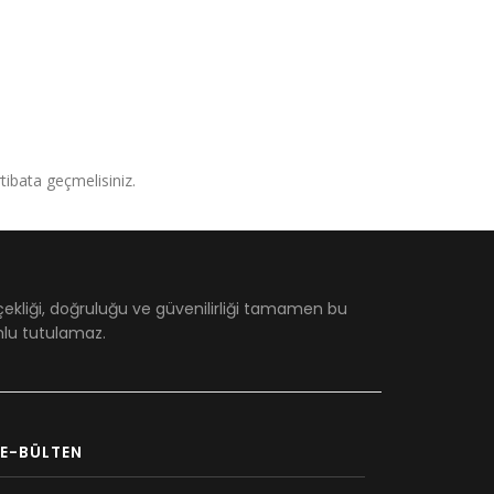
irtibata geçmelisiniz.
çekliği, doğruluğu ve güvenilirliği tamamen bu
umlu tutulamaz.
E-BÜLTEN